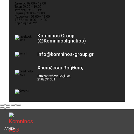
Δευτέρα 09:00 – 19:00
Τρίτη 09:00 – 19:00
Τετάρτη 09:00 – 19:00
Πέμπτη 09:00 – 19:00
Παρασκευή 09:00 – 19:00
Σάββατο 10:00 – 14:00
Κυριακή Κλειστά
Komninos Group
(@KomninosIgnatios)
info@komninos-group.gr
Χρειάζεσαι βοήθεια;
Επικοινωνήστε μαζί μας
2102691331
ΑΡΧΙΚΗ