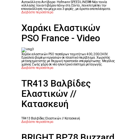
Αυτοκόλλητα Αντίβαρα- Hofmann SPEEDLINER® Νέα ταινία
κόλλησης του αντιβάρου πάνω στη ζάντα , που επιτρέπει την
επανακόλληση του μέχρι και 3 φορές , με άριστα αποτελέσματα.
Διαβάστε περισσότερα
Χαράκι Ελαστικών
PSO France - Video
Χαράκι ελαστικών PSO τεσσάρων ταχυτήτων 400, 200/240V.
Εργαλείο βαρέων εργασιών σε πλαστικό περίβλημα. Χωριστός
μετασχηματιστής με θερμική προστασία υπερφόρτωσης. Μεγάλος
χρόνος ζωής χάρη σε νέο ηλεκτρικό σύστημα μεταγωγής.
Διαβάστε περισσότερα
TR413 Βαλβίδες
Ελαστικών //
Κατασκευή
TR413 Βαλβίδες Ελαστικών // Κατασκευή
Διαβάστε περισσότερα
BRIGHT BP78 Buzzard