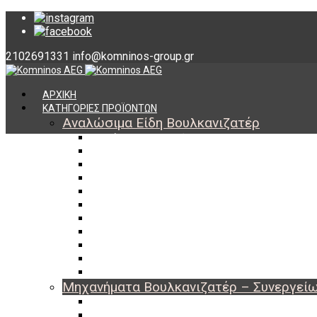
2102691331
info@komninos-group.gr
ΑΡΧΙΚΗ
ΚΑΤΗΓΟΡΙΕΣ ΠΡΟΪΟΝΤΩΝ
Αναλώσιμα Είδη Βουλκανιζατέρ
Υλικά Βουλκανισμού
Εργαλεία Βουλκανισμού
Βαλβίδες Ελαστικών
TPMS
Διαγνωστικά TPMS
Πάστες Μονταρίσματος & Χημικά Ελαστικών
Αντίβαρα Ζυγοστάθμισης
Μπουλόνια – Παξιμάδια – Checkpoint
O-ring Χωματουργικών
Αεροθάλαμοι – Σαμπρέλες
Προστασία Εργαζομένων
Μηχανήματα Βουλκανιζατέρ – Συνεργεί
Ξεμονταριστές Ελαστικών
Ζυγοσταθμίσεις Τροχών