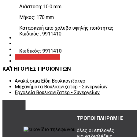
Λεβιέδες – Σταυροί
Διάσταση: 10.0 mm
Εργαλεία Χειρός
Εργαλεία φρένων
Μήκος: 170 mm
Εργαλεία χειρός συνεργείου
Διάφορα Είδη Φανοποιείου
Κατασκευή από χάλυβα υψηλής ποιότητας
Αναλώσιμα Είδη Συνεργείου
Κωδικός : 9911410
ΚΑΤΑΛΟΓΟΣ
DOWNLOADS
VIDEO & ΝΕΑ
Κωδικός: 9911410
ΕΠΙΚΟΙΝΩΝΙΑ
Προβολή προϊόντος
B2B
ΕΝ
ΚΑΤΗΓΟΡΙΕΣ ΠΡΟΪΟΝΤΩΝ
Αναλώσιμα Είδη Βουλκανιζατερ
Μηχανήματα Βουλκανιζατέρ - Συνεργείων
Εργαλεία Βουλκανιζατέρ - Συνεργείων
ΤΡΟΠΟΙ ΠΛΗΡΩΜΗΣ
όλες οι επιλογές
για να διαλέξεις