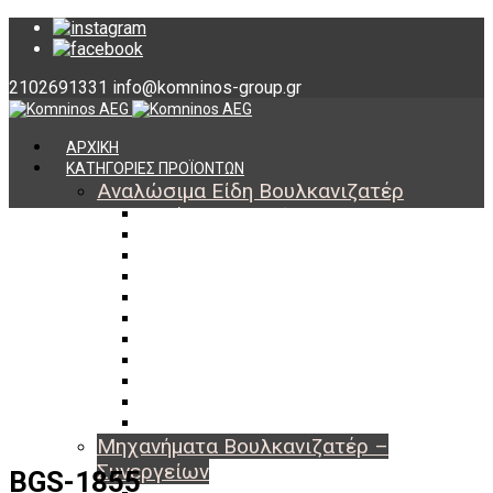
2102691331
info@komninos-group.gr
ΑΡΧΙΚΗ
ΚΑΤΗΓΟΡΙΕΣ ΠΡΟΪΟΝΤΩΝ
Αναλώσιμα Είδη Βουλκανιζατέρ
Υλικά Βουλκανισμού
Εργαλεία Βουλκανισμού
Βαλβίδες Ελαστικών
TPMS
Διαγνωστικά TPMS
Πάστες Μονταρίσματος & Χημικά Ελαστικών
Αντίβαρα Ζυγοστάθμισης
Μπουλόνια – Παξιμάδια – Checkpoint
O-ring Χωματουργικών
Αεροθάλαμοι – Σαμπρέλες
Προστασία Εργαζομένων
Μηχανήματα Βουλκανιζατέρ –
Συνεργείων
BGS-1855