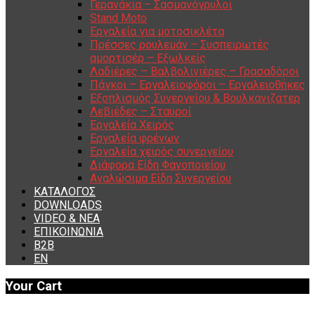
Γερανάκια – Σασμανόγρυλοι
Stand Moto
Εργαλεία για μοτοσικλέτα
Πρέσσες ρουλεμάν – Συσπειρωτές
αμορτισέρ – Εξωλκείς
Λαδιέρες – Βαλβολινιέρες – Γρασαδόροι
Πάγκοι – Εργαλειοφόροι – Εργαλειοθήκες
Εξοπλισμός Συνεργείου & Βουλκανιζατερ
Λεβιέδες – Σταυροί
Εργαλεία Χειρός
Εργαλεία φρένων
Εργαλεία χειρός συνεργείου
Διάφορα Είδη Φανοποιείου
Αναλώσιμα Είδη Συνεργείου
ΚΑΤΑΛΟΓΟΣ
DOWNLOADS
VIDEO & ΝΕΑ
ΕΠΙΚΟΙΝΩΝΙΑ
B2B
ΕΝ
Your Cart