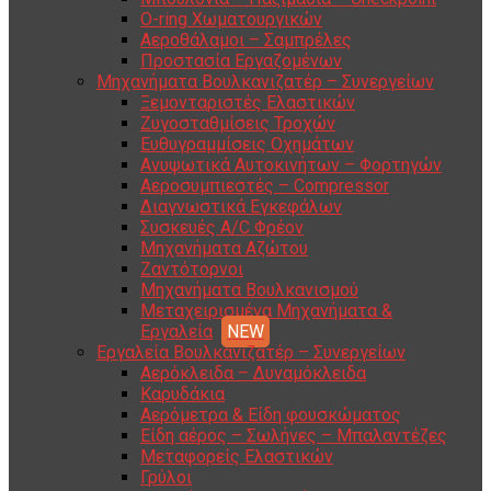
O-ring Χωματουργικών
Αεροθάλαμοι – Σαμπρέλες
Προστασία Εργαζομένων
Μηχανήματα Βουλκανιζατέρ – Συνεργείων
Ξεμονταριστές Ελαστικών
Ζυγοσταθμίσεις Τροχών
Ευθυγραμμίσεις Οχημάτων
Ανυψωτικά Αυτοκινήτων – Φορτηγών
Αεροσυμπιεστές – Compressor
Διαγνωστικά Εγκεφάλων
Συσκευές A/C Φρέον
Μηχανήματα Αζώτου
Ζαντότορνοι
Μηχανήματα Βουλκανισμού
Μεταχειρισμένα Μηχανήματα &
Εργαλεία
Εργαλεία Βουλκανιζατέρ – Συνεργείων
Αερόκλειδα – Δυναμόκλειδα
Καρυδάκια
Αερόμετρα & Είδη φουσκώματος
Είδη αέρος – Σωλήνες – Μπαλαντέζες
Μεταφορείς Ελαστικών
Γρύλοι