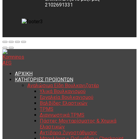
2102691331
ΑΡΧΙΚΗ
ΚΑΤΗΓΟΡΙΕΣ ΠΡΟΪΟΝΤΩΝ
Αναλώσιμα Είδη Βουλκανιζατέρ
Υλικά Βουλκανισμού
Εργαλεία Βουλκανισμού
Βαλβίδες Ελαστικών
TPMS
Διαγνωστικά TPMS
Πάστες Μονταρίσματος & Χημικά
Ελαστικών
Αντίβαρα Ζυγοστάθμισης
Μπουλόνια – Παξιμάδια – Checkpoint