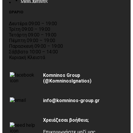
Όροι χρήσης
ΩΡΑΡΙΟ
Δευτέρα 09:00 – 19:00
Τρίτη 09:00 – 19:00
Τετάρτη 09:00 – 19:00
Πέμπτη 09:00 – 19:00
Παρασκευή 09:00 – 19:00
Σάββατο 10:00 – 14:00
Κυριακή Κλειστά
Komninos Group
(@KomninosIgnatios)
info@komninos-group.gr
Χρειάζεσαι βοήθεια;
Επικοινωνήστε μαζί μας