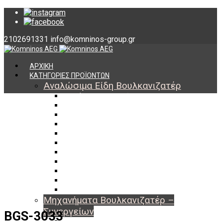
2102691331
info@komninos-group.gr
ΑΡΧΙΚΗ
ΚΑΤΗΓΟΡΙΕΣ ΠΡΟΪΟΝΤΩΝ
Αναλώσιμα Είδη Βουλκανιζατέρ
Υλικά Βουλκανισμού
Εργαλεία Βουλκανισμού
Βαλβίδες Ελαστικών
TPMS
Διαγνωστικά TPMS
Πάστες Μονταρίσματος & Χημικά Ελαστικών
Αντίβαρα Ζυγοστάθμισης
Μπουλόνια – Παξιμάδια – Checkpoint
O-ring Χωματουργικών
Αεροθάλαμοι – Σαμπρέλες
Προστασία Εργαζομένων
Μηχανήματα Βουλκανιζατέρ –
Συνεργείων
BGS-3033