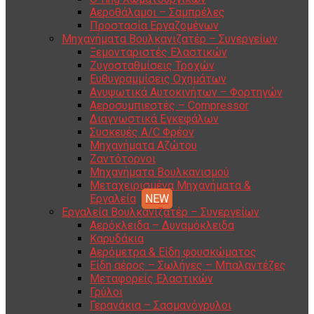
Αεροθάλαμοι – Σαμπρέλες
Προστασία Εργαζομένων
Μηχανήματα Βουλκανιζατέρ – Συνεργείων
Ξεμονταριστές Ελαστικών
Ζυγοσταθμίσεις Τροχών
Ευθυγραμμίσεις Οχημάτων
Ανυψωτικά Αυτοκινήτων – Φορτηγών
Αεροσυμπιεστές – Compressor
Διαγνωστικά Εγκεφάλων
Συσκευές A/C Φρέον
Μηχανήματα Αζώτου
Ζαντότορνοι
Μηχανήματα Βουλκανισμού
Μεταχειρισμένα Μηχανήματα &
Εργαλεία
Εργαλεία Βουλκανιζατέρ – Συνεργείων
Αερόκλειδα – Δυναμόκλειδα
Καρυδάκια
Αερόμετρα & Είδη φουσκώματος
Είδη αέρος – Σωλήνες – Μπαλαντέζες
Μεταφορείς Ελαστικών
Γρύλοι
Γερανάκια – Σασμανόγρυλοι