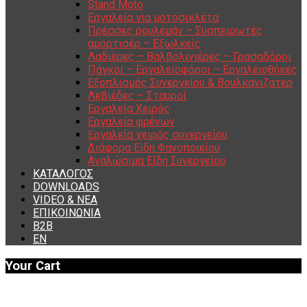
Stand Moto
Εργαλεία για μοτοσικλέτα
Πρέσσες ρουλεμάν – Συσπειρωτές
αμορτισέρ – Εξωλκείς
Λαδιέρες – Βαλβολινιέρες – Γρασαδόροι
Πάγκοι – Εργαλειοφόροι – Εργαλειοθήκες
Εξοπλισμός Συνεργείου & Βουλκανιζατερ
Λεβιέδες – Σταυροί
Εργαλεία Χειρός
Εργαλεία φρένων
Εργαλεία χειρός συνεργείου
Διάφορα Είδη Φανοποιείου
Αναλώσιμα Είδη Συνεργείου
ΚΑΤΑΛΟΓΟΣ
DOWNLOADS
VIDEO & ΝΕΑ
ΕΠΙΚΟΙΝΩΝΙΑ
B2B
ΕΝ
Your Cart