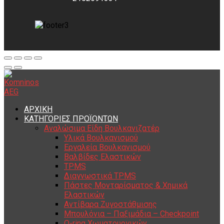
ΑΡΧΙΚΗ
ΚΑΤΗΓΟΡΙΕΣ ΠΡΟΪΟΝΤΩΝ
Αναλώσιμα Είδη Βουλκανιζατέρ
Υλικά Βουλκανισμού
Εργαλεία Βουλκανισμού
Βαλβίδες Ελαστικών
TPMS
Διαγνωστικά TPMS
Πάστες Μονταρίσματος & Χημικά
Ελαστικών
Αντίβαρα Ζυγοστάθμισης
Μπουλόνια – Παξιμάδια – Checkpoint
O-ring Χωματουργικών