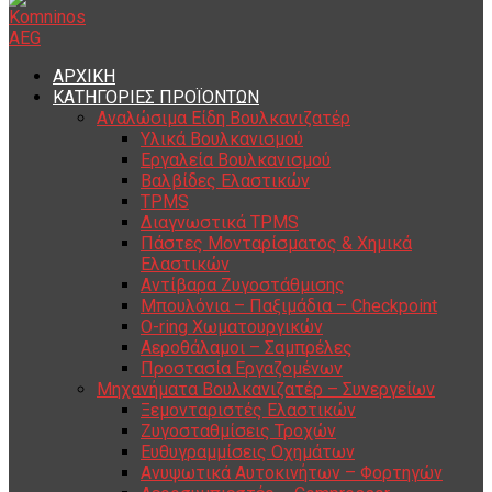
ΑΡΧΙΚΗ
ΚΑΤΗΓΟΡΙΕΣ ΠΡΟΪΟΝΤΩΝ
Αναλώσιμα Είδη Βουλκανιζατέρ
Υλικά Βουλκανισμού
Εργαλεία Βουλκανισμού
Βαλβίδες Ελαστικών
TPMS
Διαγνωστικά TPMS
Πάστες Μονταρίσματος & Χημικά
Ελαστικών
Αντίβαρα Ζυγοστάθμισης
Μπουλόνια – Παξιμάδια – Checkpoint
O-ring Χωματουργικών
Αεροθάλαμοι – Σαμπρέλες
Προστασία Εργαζομένων
Μηχανήματα Βουλκανιζατέρ – Συνεργείων
Ξεμονταριστές Ελαστικών
Ζυγοσταθμίσεις Τροχών
Ευθυγραμμίσεις Οχημάτων
Ανυψωτικά Αυτοκινήτων – Φορτηγών