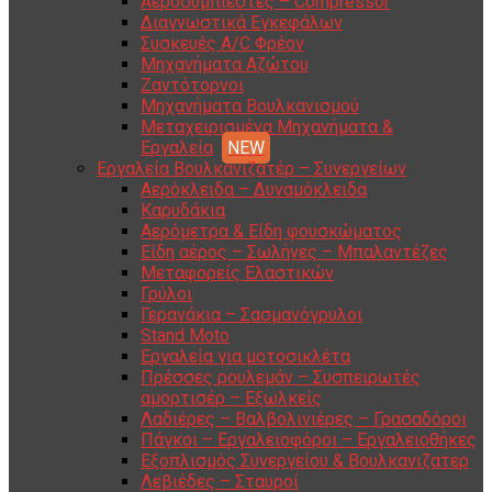
Αεροσυμπιεστές – Compressor
Διαγνωστικά Εγκεφάλων
Συσκευές A/C Φρέον
Μηχανήματα Αζώτου
Ζαντότορνοι
Μηχανήματα Βουλκανισμού
Μεταχειρισμένα Μηχανήματα &
Εργαλεία
Εργαλεία Βουλκανιζατέρ – Συνεργείων
Αερόκλειδα – Δυναμόκλειδα
Καρυδάκια
Αερόμετρα & Είδη φουσκώματος
Είδη αέρος – Σωλήνες – Μπαλαντέζες
Μεταφορείς Ελαστικών
Γρύλοι
Γερανάκια – Σασμανόγρυλοι
Stand Moto
Εργαλεία για μοτοσικλέτα
Πρέσσες ρουλεμάν – Συσπειρωτές
αμορτισέρ – Εξωλκείς
Λαδιέρες – Βαλβολινιέρες – Γρασαδόροι
Πάγκοι – Εργαλειοφόροι – Εργαλειοθήκες
Εξοπλισμός Συνεργείου & Βουλκανιζατερ
Λεβιέδες – Σταυροί