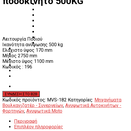
ποδοκίνητο 500KG
Πάγκοι – Εργαλειοφόροι – Εργαλειοθήκες
Εξοπλισμός Συνεργείου & Βουλκανιζατερ
Λεβιέδες – Σταυροί
Εργαλεία Χειρός
Εργαλεία φρένων
Εργαλεία χειρός συνεργείου
Διάφορα Είδη Φανοποιείου
Λειτουργία Ποδιού
Αναλώσιμα Είδη Συνεργείου
Ικανότητα ανύψωσης 500 kg
ΚΑΤΑΛΟΓΟΣ
Ελάχιστο ύψος 170 mm
DOWNLOADS
Μήκος 2750 mm
VIDEO & ΝΕΑ
Μέγιστο ύψος 1100 mm
ΕΠΙΚΟΙΝΩΝΙΑ
Κωδικός : 196
B2B
ΕΝ
Κωδικός προϊόντος:
MVS-182
Κατηγορίες:
Μηχανήματα
Βουλκανιζατέρ - Συνεργείων
,
Ανυψωτικά Αυτοκινήτων -
Φορτηγών
,
Ανυψωτικά Moto
Περιγραφή
Επιπλέον πληροφορίες