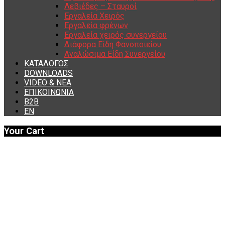
Λεβιέδες – Σταυροί
Εργαλεία Χειρός
Εργαλεία φρένων
Εργαλεία χειρός συνεργείου
Διάφορα Είδη Φανοποιείου
Αναλώσιμα Είδη Συνεργείου
ΚΑΤΑΛΟΓΟΣ
DOWNLOADS
VIDEO & ΝΕΑ
ΕΠΙΚΟΙΝΩΝΙΑ
B2B
ΕΝ
Your Cart