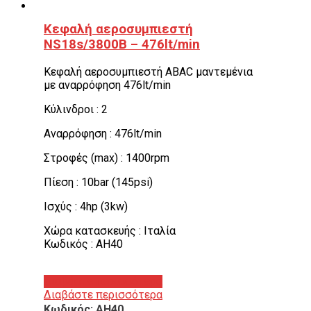
Κεφαλή αεροσυμπιεστή
NS18s/3800B – 476lt/min
Κεφαλή αεροσυμπιεστή ABAC μαντεμένια
με αναρρόφηση 476lt/min
Κύλινδροι : 2
Αναρρόφηση : 476lt/min
Στροφές (max) : 1400rpm
Πίεση : 10bar (145psi)
Ισχύς : 4hp (3kw)
Χώρα κατασκευής : Ιταλία
Κωδικός : AH40
Διαβάστε περισσότερα
Διαβάστε περισσότερα
Κωδικός: AH40