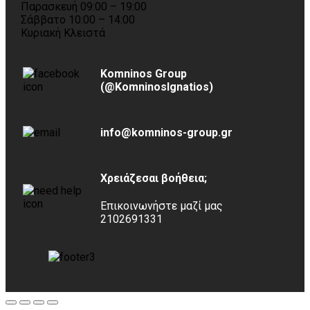
Παρασκευή 09:00 – 19:00
Σάββατο 10:00 – 14:00
Κυριακή Κλειστά
Komninos Group
(@KomninosIgnatios)
info@komninos-group.gr
Χρειάζεσαι βοήθεια;
Επικοινωνήστε μαζί μας
2102691331