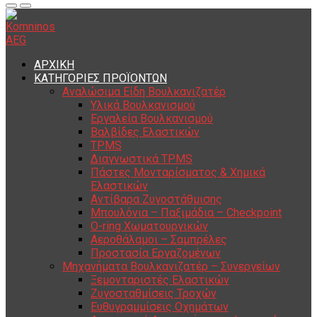
ΑΡΧΙΚΗ
ΚΑΤΗΓΟΡΙΕΣ ΠΡΟΪΟΝΤΩΝ
Αναλώσιμα Είδη Βουλκανιζατέρ
Υλικά Βουλκανισμού
Εργαλεία Βουλκανισμού
Βαλβίδες Ελαστικών
TPMS
Διαγνωστικά TPMS
Πάστες Μονταρίσματος & Χημικά
Ελαστικών
Αντίβαρα Ζυγοστάθμισης
Μπουλόνια – Παξιμάδια – Checkpoint
O-ring Χωματουργικών
Αεροθάλαμοι – Σαμπρέλες
Προστασία Εργαζομένων
Μηχανήματα Βουλκανιζατέρ – Συνεργείων
Ξεμονταριστές Ελαστικών
Ζυγοσταθμίσεις Τροχών
Ευθυγραμμίσεις Οχημάτων