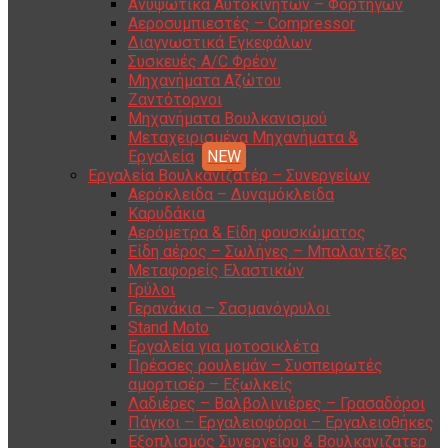
Ανυψωτικά Αυτοκινήτων – Φορτηγών
Αεροσυμπιεστές – Compressor
Διαγνωστικά Εγκεφάλων
Συσκευές A/C Φρέον
Μηχανήματα Αζώτου
Ζαντότορνοι
Μηχανήματα Βουλκανισμού
Μεταχειρισμένα Μηχανήματα &
Εργαλεία
Εργαλεία Βουλκανιζατέρ – Συνεργείων
Αερόκλειδα – Δυναμόκλειδα
Καρυδάκια
Αερόμετρα & Είδη φουσκώματος
Είδη αέρος – Σωλήνες – Μπαλαντέζες
Μεταφορείς Ελαστικών
Γρύλοι
Γερανάκια – Σασμανόγρυλοι
Stand Moto
Εργαλεία για μοτοσικλέτα
Πρέσσες ρουλεμάν – Συσπειρωτές
αμορτισέρ – Εξωλκείς
Λαδιέρες – Βαλβολινιέρες – Γρασαδόροι
Πάγκοι – Εργαλειοφόροι – Εργαλειοθήκες
Εξοπλισμός Συνεργείου & Βουλκανιζατερ