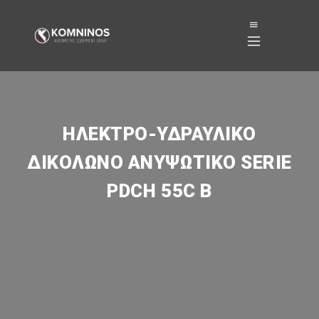
ΗΛΕΚΤΡΟ-ΥΔΡΑΥΛΙΚΌ
ΔΙΚΌΛΩΝΟ ΑΝΥΨΩΤΙΚΌ SERIE
PDCH 55C B