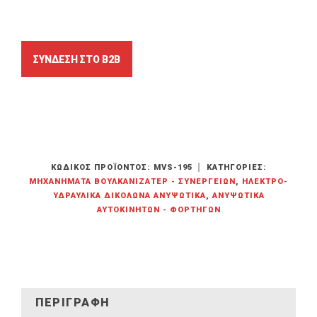
ΚΩΔΙΚΌΣ ΠΡΟΪΌΝΤΟΣ:
MVS-195
ΚΑΤΗΓΟΡΊΕΣ:
ΜΗΧΑΝΉΜΑΤΑ ΒΟΥΛΚΑΝΙΖΑΤΈΡ - ΣΥΝΕΡΓΕΊΩΝ
,
ΗΛΕΚΤΡΟ-
ΥΔΡΑΥΛΙΚΆ ΔΙΚΌΛΩΝΑ ΑΝΥΨΩΤΙΚΆ
,
ΑΝΥΨΩΤΙΚΆ
ΑΥΤΟΚΙΝΉΤΩΝ - ΦΟΡΤΗΓΏΝ
ΠΕΡΙΓΡΑΦΉ