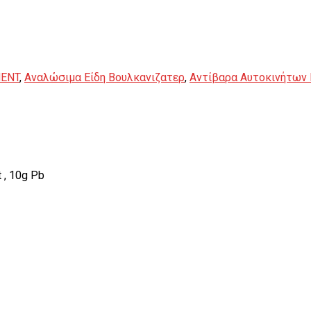
MENT
,
Αναλώσιμα Είδη Βουλκανιζατερ
,
Αντίβαρα Αυτοκινήτων
 , 10g Pb