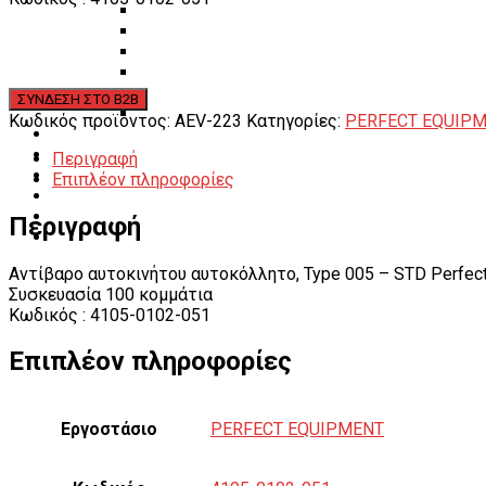
Λεβιέδες – Σταυροί
Εργαλεία Χειρός
Εργαλεία φρένων
Εργαλεία χειρός συνεργείου
Διάφορα Είδη Φανοποιείου
Αναλώσιμα Είδη Συνεργείου
Κωδικός προϊόντος:
AEV-223
Κατηγορίες:
PERFECT EQUIP
ΚΑΤΑΛΟΓΟΣ
DOWNLOADS
Περιγραφή
VIDEO & ΝΕΑ
Επιπλέον πληροφορίες
ΕΠΙΚΟΙΝΩΝΙΑ
B2B
Περιγραφή
ΕΝ
Αντίβαρο αυτοκινήτου αυτοκόλλητο, Type 005 – STD Perfect
Συσκευασία 100 κομμάτια
Κωδικός : 4105-0102-051
Επιπλέον πληροφορίες
Εργοστάσιο
PERFECT EQUIPMENT