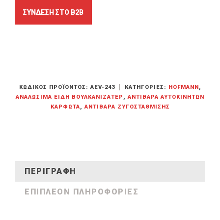
ΚΩΔΙΚΌΣ ΠΡΟΪΌΝΤΟΣ:
AEV-243
ΚΑΤΗΓΟΡΊΕΣ:
HOFMANN
,
ΑΝΑΛΏΣΙΜΑ ΕΊΔΗ ΒΟΥΛΚΑΝΙΖΑΤΕΡ
,
ΑΝΤΊΒΑΡΑ ΑΥΤΟΚΙΝΉΤΩΝ
ΚΑΡΦΩΤΆ
,
ΑΝΤΊΒΑΡΑ ΖΥΓΟΣΤΆΘΜΙΣΗΣ
ΠΕΡΙΓΡΑΦΉ
ΕΠΙΠΛΈΟΝ ΠΛΗΡΟΦΟΡΊΕΣ