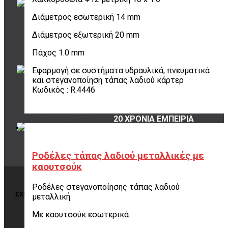
όλες οι επιλογές
για να διαλέξεις
Διάμετρος εσωτερική 14 mm
ποια σου ταιριάζει
Διάμετρος εξωτερική 20 mm
Πάχος 1.0 mm
ΠΟΥ ΕΙΜΑΣΤΕ
Εφαρμογή σε συστήματα υδραυλικά, πνευματικά
Σουρή 20,
και στεγανοποίηση τάπας λαδιού κάρτερ
Περιστέρι, 12131
Κωδικός : R.4446
Κωδικός: R.4446
20 ΧΡΟΝΙΑ ΕΜΠΕΙΡΙΑ
Εμπιστέψου μας!
Ροδέλες τάπας λαδιού μεταλλικές με
καουτσούκ
Ροδέλες στεγανοποίησης τάπας λαδιού
ΣΧΕΤΙΚΑ ΜΕ ΤΗΝ ΠΑΡΑΓΓΕΛΙΑ
μεταλλική
Με καουτσούκ εσωτερικά
Τρόποι αποστολής
Τρόποι πληρωμής