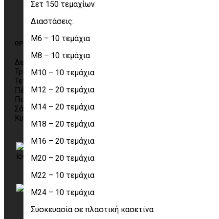
Σετ 150 τεμαχίων
Πολιτική επιστροφών
Παραλαβή από το κατάστημα
Διαστάσεις:
Όροι χρήσης
M6 – 10 τεμάχια
ΩΡΑΡΙΟ
M8 – 10 τεμάχια
Δευτέρα 09:00 – 19:00
Τρίτη 09:00 – 19:00
M10 – 10 τεμάχια
Τετάρτη 09:00 – 19:00
M12 – 20 τεμάχια
Πέμπτη 09:00 – 19:00
Παρασκευή 09:00 – 19:00
M14 – 20 τεμάχια
Σάββατο 10:00 – 14:00
Κυριακή Κλειστά
M18 – 20 τεμάχια
M16 – 20 τεμάχια
Komninos Group
(@KomninosIgnatios)
M20 – 20 τεμάχια
M22 – 10 τεμάχια
info@komninos-group.gr
M24 – 10 τεμάχια
Συσκευασία σε πλαστική κασετίνα