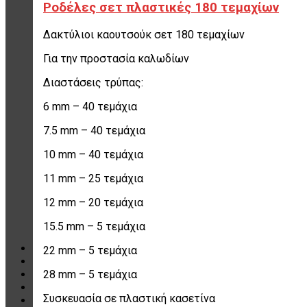
Καρυδάκια
Ροδέλες σετ πλαστικές 180 τεμαχίων
Αερόμετρα & Είδη φουσκώματος
Είδη αέρος – Σωλήνες – Μπαλαντέζες
Δακτύλιοι καουτσούκ σετ 180 τεμαχίων
Μεταφορείς Ελαστικών
Γρύλοι
Για την προστασία καλωδίων
Γερανάκια – Σασμανόγρυλοι
Stand Moto
Διαστάσεις τρύπας:
Εργαλεία για μοτοσικλέτα
Πρέσσες ρουλεμάν – Συσπειρωτές
6 mm – 40 τεμάχια
αμορτισέρ – Εξωλκείς
7.5 mm – 40 τεμάχια
Λαδιέρες – Βαλβολινιέρες – Γρασαδόροι
Πάγκοι – Εργαλειοφόροι – Εργαλειοθήκες
10 mm – 40 τεμάχια
Εξοπλισμός Συνεργείου & Βουλκανιζατερ
Λεβιέδες – Σταυροί
11 mm – 25 τεμάχια
Εργαλεία Χειρός
Εργαλεία φρένων
12 mm – 20 τεμάχια
Εργαλεία χειρός συνεργείου
Διάφορα Είδη Φανοποιείου
15.5 mm – 5 τεμάχια
Αναλώσιμα Είδη Συνεργείου
ΚΑΤΑΛΟΓΟΣ
22 mm – 5 τεμάχια
DOWNLOADS
28 mm – 5 τεμάχια
VIDEO & ΝΕΑ
ΕΠΙΚΟΙΝΩΝΙΑ
Συσκευασία σε πλαστική κασετίνα
B2B