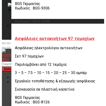
Χρειάζεσαι βοήθεια;
BGS Γερμανίας
Κωδικός : BGS-9306
Επικοινωνήστε μαζί μας
2102691331
Κωδικός: BGS-9306
Ασφάλειες αυτοκινήτων 97 τεμαχίων
Ασφάλειες ηλεκτρολόγου αυτοκινήτων
Σετ 97 τεμαχίων
Περιλαμβάνει από 12 τεμάχια:
3 – 5 – 7.5 – 10 – 15 – 20 – 25 – 30 αμπέρ
ΑΡΧΙΚΗ
Εργαλείο τοποθέτησης & εξαγωγής ασφάλειας
ΚΑΤΗΓΟΡΙΕΣ ΠΡΟΪΟΝΤΩΝ
Αναλώσιμα Είδη Βουλκανιζατέρ
Συσκευασία σε πλαστική κασετίνα
Υλικά Βουλκανισμού
Εργαλεία Βουλκανισμού
BGS Γερμανίας
Βαλβίδες Ελαστικών
Κωδικός : BGS-8126
TPMS