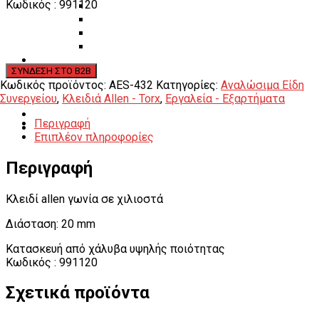
Κωδικός : 991120
Εργαλεία φρένων
Εργαλεία χειρός συνεργείου
Διάφορα Είδη Φανοποιείου
Αναλώσιμα Είδη Συνεργείου
ΚΑΤΑΛΟΓΟΣ
DOWNLOADS
Κωδικός προϊόντος:
AES-432
Κατηγορίες:
Αναλώσιμα Είδη
VIDEO & ΝΕΑ
Συνεργείου
,
Κλειδιά Allen - Torx
,
Εργαλεία - Εξαρτήματα
ΕΠΙΚΟΙΝΩΝΙΑ
B2B
Περιγραφή
ΕΝ
Επιπλέον πληροφορίες
Περιγραφή
Κλειδί allen γωνία σε χιλιοστά
Διάσταση: 20 mm
Κατασκευή από χάλυβα υψηλής ποιότητας
Κωδικός : 991120
Σχετικά προϊόντα