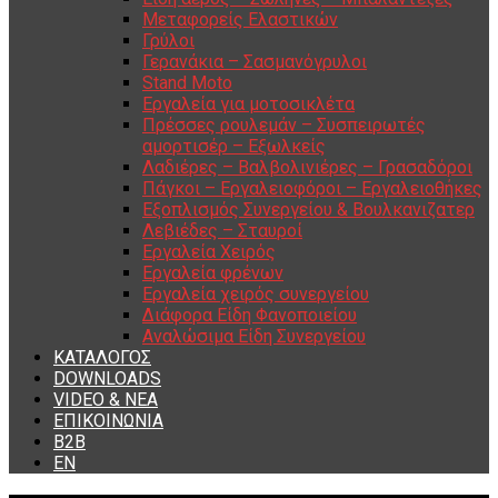
Μεταφορείς Ελαστικών
Γρύλοι
Γερανάκια – Σασμανόγρυλοι
Stand Moto
Εργαλεία για μοτοσικλέτα
Πρέσσες ρουλεμάν – Συσπειρωτές
αμορτισέρ – Εξωλκείς
Λαδιέρες – Βαλβολινιέρες – Γρασαδόροι
Πάγκοι – Εργαλειοφόροι – Εργαλειοθήκες
Εξοπλισμός Συνεργείου & Βουλκανιζατερ
Λεβιέδες – Σταυροί
Εργαλεία Χειρός
Εργαλεία φρένων
Εργαλεία χειρός συνεργείου
Διάφορα Είδη Φανοποιείου
Αναλώσιμα Είδη Συνεργείου
ΚΑΤΑΛΟΓΟΣ
DOWNLOADS
VIDEO & ΝΕΑ
ΕΠΙΚΟΙΝΩΝΙΑ
B2B
ΕΝ