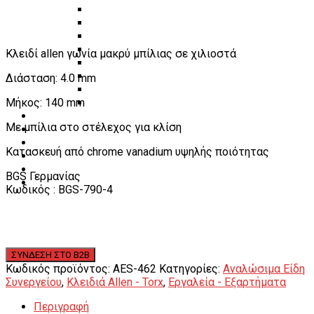
Πάγκοι – Εργαλειοφόροι – Εργαλειοθήκες
Εξοπλισμός Συνεργείου & Βουλκανιζατερ
Λεβιέδες – Σταυροί
Εργαλεία Χειρός
Κλειδί allen γωνία μακρύ μπίλιας σε χιλιοστά
Εργαλεία φρένων
Εργαλεία χειρός συνεργείου
Διάσταση: 4.0 mm
Διάφορα Είδη Φανοποιείου
Μήκος: 140 mm
Αναλώσιμα Είδη Συνεργείου
ΚΑΤΑΛΟΓΟΣ
Με μπίλια στο στέλεχος για κλίση
DOWNLOADS
VIDEO & ΝΕΑ
Κατασκευή από chrome vanadium υψηλής ποιότητας
ΕΠΙΚΟΙΝΩΝΙΑ
B2B
BGS Γερμανίας
ΕΝ
Κωδικός : BGS-790-4
Κωδικός προϊόντος:
AES-462
Κατηγορίες:
Αναλώσιμα Είδη
Συνεργείου
,
Κλειδιά Allen - Torx
,
Εργαλεία - Εξαρτήματα
Περιγραφή