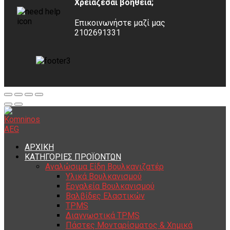
Χρειάζεσαι βοήθεια;
Επικοινωνήστε μαζί μας
2102691331
ΑΡΧΙΚΗ
ΚΑΤΗΓΟΡΙΕΣ ΠΡΟΪΟΝΤΩΝ
Αναλώσιμα Είδη Βουλκανιζατέρ
Υλικά Βουλκανισμού
Εργαλεία Βουλκανισμού
Βαλβίδες Ελαστικών
TPMS
Διαγνωστικά TPMS
Πάστες Μονταρίσματος & Χημικά