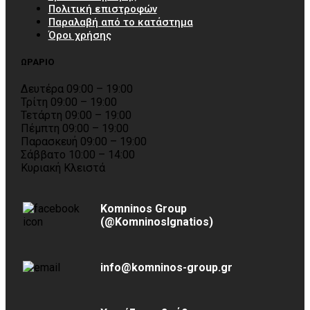
Πολιτική επιστροφών
Παραλαβή από το κατάστημα
Όροι χρήσης
ΩΡΑΡΙΟ
Δευτέρα 09:00 – 19:00
Τρίτη 09:00 – 19:00
Τετάρτη 09:00 – 19:00
Πέμπτη 09:00 – 19:00
Παρασκευή 09:00 – 19:00
Σάββατο 10:00 – 14:00
Κυριακή Κλειστά
Komninos Group
(@KomninosIgnatios)
info@komninos-group.gr