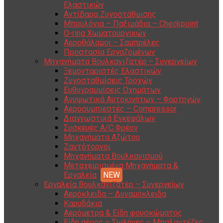
Ελαστικών
Αντίβαρα Ζυγοστάθμισης
Μπουλόνια – Παξιμάδια – Checkpoint
O-ring Χωματουργικών
Αεροθάλαμοι – Σαμπρέλες
Προστασία Εργαζομένων
Μηχανήματα Βουλκανιζατέρ – Συνεργείων
Ξεμονταριστές Ελαστικών
Ζυγοσταθμίσεις Τροχών
Ευθυγραμμίσεις Οχημάτων
Ανυψωτικά Αυτοκινήτων – Φορτηγών
Αεροσυμπιεστές – Compressor
Διαγνωστικά Εγκεφάλων
Συσκευές A/C Φρέον
Μηχανήματα Αζώτου
Ζαντότορνοι
Μηχανήματα Βουλκανισμού
Μεταχειρισμένα Μηχανήματα &
Εργαλεία
Εργαλεία Βουλκανιζατέρ – Συνεργείων
Αερόκλειδα – Δυναμόκλειδα
Καρυδάκια
Αερόμετρα & Είδη φουσκώματος
Είδη αέρος – Σωλήνες – Μπαλαντέζες