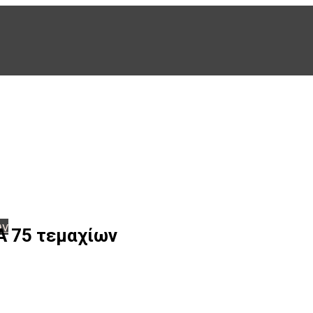
ων
Α 75 τεμαχίων