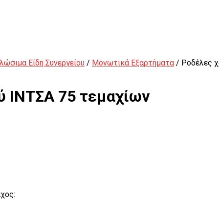
λώσιμα Είδη Συνεργείου
/
Μονωτικά Εξαρτήματα
/ Ροδέλες χ
ύ ΙΝΤΣΑ 75 τεμαχίων
Εξωλκείς
χος: