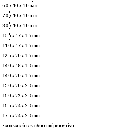
Διάφορα Είδη Φανοποιείου
6.0 x 10 x 1.0 mm
Αναλώσιμα Είδη Συνεργείου
ΚΑΤΑΛΟΓΟΣ
7.0 x 10 x 1.0 mm
DOWNLOADS
VIDEO & ΝΕΑ
8.0 x 10 x 1.0 mm
ΕΠΙΚΟΙΝΩΝΙΑ
B2B
10.5 x 17 x 1.5 mm
ΕΝ
11.0 x 17 x 1.5 mm
12.5 x 20 x 1.5 mm
14.0 x 18 x 1.0 mm
14.0 x 20 x 1.5 mm
15.0 x 20 x 2.0 mm
16.0 x 22 x 2.0 mm
16.5 x 24 x 2.0 mm
17.5 x 24 x 2.0 mm
Συσκευασία σε πλαστική κασετίνα