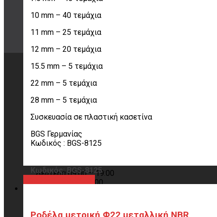
20 ΧΡΟΝΙΑ ΕΜΠΕΙΡΙΑ
10 mm – 40 τεμάχια
Εμπιστέψου μας!
11 mm – 25 τεμάχια
12 mm – 20 τεμάχια
15.5 mm – 5 τεμάχια
ΣΧΕΤΙΚΑ ΜΕ ΤΗΝ ΠΑΡΑΓΓΕΛΙΑ
22 mm – 5 τεμάχια
Τρόποι αποστολής
28 mm – 5 τεμάχια
Τρόποι πληρωμής
Συσκευασία σε πλαστική κασετίνα
Πολιτική επιστροφών
Παραλαβή από το κατάστημα
BGS Γερμανίας
Όροι χρήσης
Κωδικός : BGS-8125
ΩΡΑΡΙΟ
Κωδικός: BGS-8125
Δευτέρα 09:00 – 19:00
Προβολή προϊόντος
Τρίτη 09:00 – 19:00
Τετάρτη 09:00 – 19:00
Πέμπτη 09:00 – 19:00
Παρασκευή 09:00 – 19:00
Ροδέλα μετρική Φ22 μεταλλική NBR