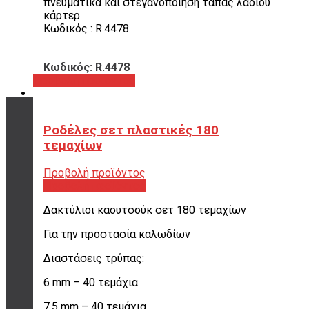
πνευματικά και στεγανοποίηση τάπας λαδιού
κάρτερ
Κωδικός : R.4478
Κωδικός: R.4478
Προβολή προϊόντος
Ροδέλες σετ πλαστικές 180
ΤΡΟΠΟΙ ΠΛΗΡΩΜΗΣ
τεμαχίων
όλες οι επιλογές
Προβολή προϊόντος
για να διαλέξεις
Προβολή προϊόντος
ποια σου ταιριάζει
Δακτύλιοι καουτσούκ σετ 180 τεμαχίων
Για την προστασία καλωδίων
ΠΟΥ ΕΙΜΑΣΤΕ
Διαστάσεις τρύπας:
Σουρή 20,
Περιστέρι, 12131
6 mm – 40 τεμάχια
7.5 mm – 40 τεμάχια