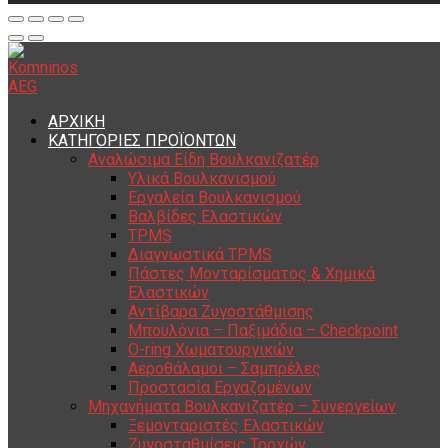
ΑΡΧΙΚΗ
ΚΑΤΗΓΟΡΙΕΣ ΠΡΟΪΟΝΤΩΝ
Αναλώσιμα Είδη Βουλκανιζατέρ
Υλικά Βουλκανισμού
Εργαλεία Βουλκανισμού
Βαλβίδες Ελαστικών
TPMS
Διαγνωστικά TPMS
Πάστες Μονταρίσματος & Χημικά
Ελαστικών
Αντίβαρα Ζυγοστάθμισης
Μπουλόνια – Παξιμάδια – Checkpoint
O-ring Χωματουργικών
Αεροθάλαμοι – Σαμπρέλες
Προστασία Εργαζομένων
Μηχανήματα Βουλκανιζατέρ – Συνεργείων
Ξεμονταριστές Ελαστικών
Ζυγοσταθμίσεις Τροχών