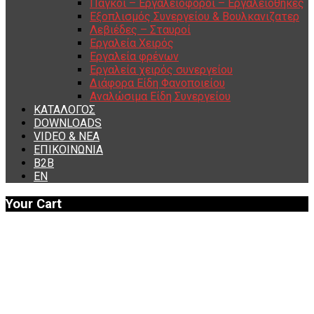
Πάγκοι – Εργαλειοφόροι – Εργαλειοθήκες
Εξοπλισμός Συνεργείου & Βουλκανιζατερ
Λεβιέδες – Σταυροί
Εργαλεία Χειρός
Εργαλεία φρένων
Εργαλεία χειρός συνεργείου
Διάφορα Είδη Φανοποιείου
Αναλώσιμα Είδη Συνεργείου
ΚΑΤΑΛΟΓΟΣ
DOWNLOADS
VIDEO & ΝΕΑ
ΕΠΙΚΟΙΝΩΝΙΑ
B2B
ΕΝ
Your Cart