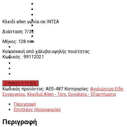
Πάγκοι – Εργαλειοφόροι – Εργαλειοθήκες
Εξοπλισμός Συνεργείου & Βουλκανιζατερ
Λεβιέδες – Σταυροί
Εργαλεία Χειρός
Κλειδί allen γωνία σε ΙΝΤΣΑ
Εργαλεία φρένων
Εργαλεία χειρός συνεργείου
Διάσταση: 7/32
Διάφορα Είδη Φανοποιείου
Μήκος: 128 mm
Αναλώσιμα Είδη Συνεργείου
ΚΑΤΑΛΟΓΟΣ
Κατασκευή από χάλυβα υψηλής ποιότητας
DOWNLOADS
Κωδικός : 99112021
VIDEO & ΝΕΑ
ΕΠΙΚΟΙΝΩΝΙΑ
B2B
ΕΝ
Κωδικός προϊόντος:
AES-487
Κατηγορίες:
Αναλώσιμα Είδη
Συνεργείου
,
Κλειδιά Allen - Torx
,
Εργαλεία - Εξαρτήματα
Περιγραφή
Επιπλέον πληροφορίες
Περιγραφή