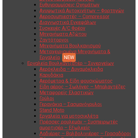
Ευθυγραμμίσεις Οχημάτων
Ανυψωτικά Αυτοκινήτων – Φορτηγών
Αεροσυμπιεστές – Compressor
Διαγνωστικά Εγκεφάλων
Συσκευές A/C Φρέον
Μηχανήματα Αζώτου
Ζαντότορνοι
Μηχανήματα Βουλκανισμού
Μεταχειρισμένα Μηχανήματα &
Εργαλεία
Εργαλεία Βουλκανιζατέρ – Συνεργείων
Αερόκλειδα – Δυναμόκλειδα
Καρυδάκια
Αερόμετρα & Είδη φουσκώματος
Είδη αέρος – Σωλήνες – Μπαλαντέζες
Μεταφορείς Ελαστικών
Γρύλοι
Γερανάκια – Σασμανόγρυλοι
Stand Moto
Εργαλεία για μοτοσικλέτα
Πρέσσες ρουλεμάν – Συσπειρωτές
αμορτισέρ – Εξωλκείς
Λαδιέρες – Βαλβολινιέρες – Γρασαδόροι