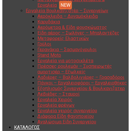
Εργαλεία
Εργαλεία Βουλκανιζατέρ – Συνεργείων
Αερόκλειδα – Δυναμόκλειδα
Καρυδάκια
Αερόμετρα & Είδη φουσκώματος
Είδη αέρος – Σωλήνες – Μπαλαντέζες
Μεταφορείς Ελαστικών
Γρύλοι
Γερανάκια – Σασμανόγρυλοι
Stand Moto
Εργαλεία για μοτοσικλέτα
Πρέσσες ρουλεμάν – Συσπειρωτές
αμορτισέρ – Εξωλκείς
Λαδιέρες – Βαλβολινιέρες – Γρασαδόροι
Πάγκοι – Εργαλειοφόροι – Εργαλειοθήκες
Εξοπλισμός Συνεργείου & Βουλκανιζατερ
Λεβιέδες – Σταυροί
Εργαλεία Χειρός
Εργαλεία φρένων
Εργαλεία χειρός συνεργείου
Διάφορα Είδη Φανοποιείου
Αναλώσιμα Είδη Συνεργείου
ΚΑΤΑΛΟΓΟΣ