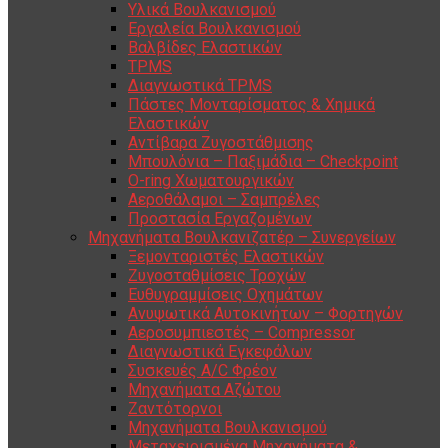
Υλικά Βουλκανισμού
Εργαλεία Βουλκανισμού
Βαλβίδες Ελαστικών
TPMS
Διαγνωστικά TPMS
Πάστες Μονταρίσματος & Χημικά
Ελαστικών
Αντίβαρα Ζυγοστάθμισης
Μπουλόνια – Παξιμάδια – Checkpoint
O-ring Χωματουργικών
Αεροθάλαμοι – Σαμπρέλες
Προστασία Εργαζομένων
Μηχανήματα Βουλκανιζατέρ – Συνεργείων
Ξεμονταριστές Ελαστικών
Ζυγοσταθμίσεις Τροχών
Ευθυγραμμίσεις Οχημάτων
Ανυψωτικά Αυτοκινήτων – Φορτηγών
Αεροσυμπιεστές – Compressor
Διαγνωστικά Εγκεφάλων
Συσκευές A/C Φρέον
Μηχανήματα Αζώτου
Ζαντότορνοι
Μηχανήματα Βουλκανισμού
Μεταχειρισμένα Μηχανήματα &