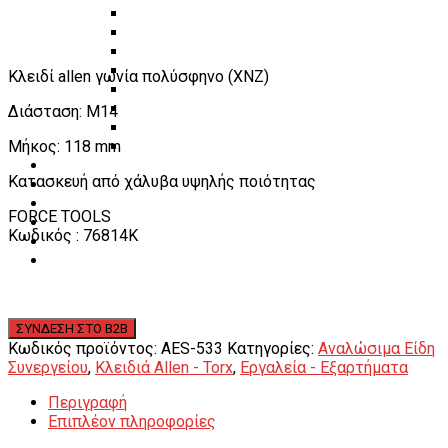
Πάγκοι – Εργαλειοφόροι – Εργαλειοθήκες
Εξοπλισμός Συνεργείου & Βουλκανιζατερ
Λεβιέδες – Σταυροί
Εργαλεία Χειρός
Κλειδί allen γωνία πολύσφηνο (XNZ)
Εργαλεία φρένων
Εργαλεία χειρός συνεργείου
Διάσταση: M14
Διάφορα Είδη Φανοποιείου
Μήκος: 118 mm
Αναλώσιμα Είδη Συνεργείου
ΚΑΤΑΛΟΓΟΣ
Κατασκευή από χάλυβα υψηλής ποιότητας
DOWNLOADS
VIDEO & ΝΕΑ
FORCE TOOLS
ΕΠΙΚΟΙΝΩΝΙΑ
Κωδικός : 76814K
B2B
ΕΝ
Κωδικός προϊόντος:
AES-533
Κατηγορίες:
Αναλώσιμα Είδη
Συνεργείου
,
Κλειδιά Allen - Torx
,
Εργαλεία - Εξαρτήματα
Περιγραφή
Επιπλέον πληροφορίες