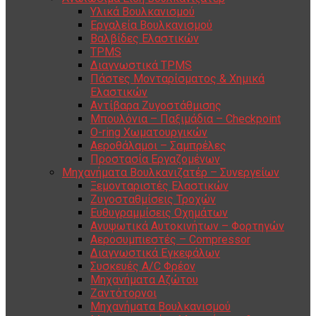
Υλικά Βουλκανισμού
Εργαλεία Βουλκανισμού
Βαλβίδες Ελαστικών
TPMS
Διαγνωστικά TPMS
Πάστες Μονταρίσματος & Χημικά
Ελαστικών
Αντίβαρα Ζυγοστάθμισης
Μπουλόνια – Παξιμάδια – Checkpoint
O-ring Χωματουργικών
Αεροθάλαμοι – Σαμπρέλες
Προστασία Εργαζομένων
Μηχανήματα Βουλκανιζατέρ – Συνεργείων
Ξεμονταριστές Ελαστικών
Ζυγοσταθμίσεις Τροχών
Ευθυγραμμίσεις Οχημάτων
Ανυψωτικά Αυτοκινήτων – Φορτηγών
Αεροσυμπιεστές – Compressor
Διαγνωστικά Εγκεφάλων
Συσκευές A/C Φρέον
Μηχανήματα Αζώτου
Ζαντότορνοι
Μηχανήματα Βουλκανισμού