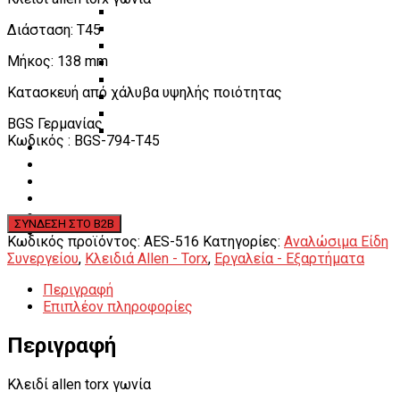
Πάγκοι – Εργαλειοφόροι – Εργαλειοθήκες
Διάσταση: T45
Εξοπλισμός Συνεργείου & Βουλκανιζατερ
Λεβιέδες – Σταυροί
Μήκος: 138 mm
Εργαλεία Χειρός
Εργαλεία φρένων
Κατασκευή από χάλυβα υψηλής ποιότητας
Εργαλεία χειρός συνεργείου
Διάφορα Είδη Φανοποιείου
BGS Γερμανίας
Αναλώσιμα Είδη Συνεργείου
Κωδικός : BGS-794-T45
ΚΑΤΑΛΟΓΟΣ
DOWNLOADS
VIDEO & ΝΕΑ
ΕΠΙΚΟΙΝΩΝΙΑ
B2B
ΕΝ
Κωδικός προϊόντος:
AES-516
Κατηγορίες:
Αναλώσιμα Είδη
Συνεργείου
,
Κλειδιά Allen - Torx
,
Εργαλεία - Εξαρτήματα
Περιγραφή
Επιπλέον πληροφορίες
Περιγραφή
Κλειδί allen torx γωνία