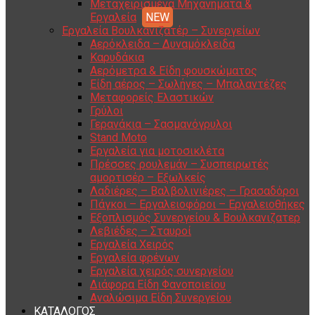
Μεταχειρισμένα Μηχανήματα &
Εργαλεία
Εργαλεία Βουλκανιζατέρ – Συνεργείων
Αερόκλειδα – Δυναμόκλειδα
Καρυδάκια
Αερόμετρα & Είδη φουσκώματος
Είδη αέρος – Σωλήνες – Μπαλαντέζες
Μεταφορείς Ελαστικών
Γρύλοι
Γερανάκια – Σασμανόγρυλοι
Stand Moto
Εργαλεία για μοτοσικλέτα
Πρέσσες ρουλεμάν – Συσπειρωτές
αμορτισέρ – Εξωλκείς
Λαδιέρες – Βαλβολινιέρες – Γρασαδόροι
Πάγκοι – Εργαλειοφόροι – Εργαλειοθήκες
Εξοπλισμός Συνεργείου & Βουλκανιζατερ
Λεβιέδες – Σταυροί
Εργαλεία Χειρός
Εργαλεία φρένων
Εργαλεία χειρός συνεργείου
Διάφορα Είδη Φανοποιείου
Αναλώσιμα Είδη Συνεργείου
ΚΑΤΑΛΟΓΟΣ