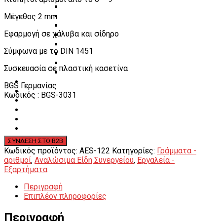
Πάγκοι – Εργαλειοφόροι – Εργαλειοθήκες
Μέγεθος 2 mm
Εξοπλισμός Συνεργείου & Βουλκανιζατερ
Λεβιέδες – Σταυροί
Εφαρμογή σε χάλυβα και σίδηρο
Εργαλεία Χειρός
Εργαλεία φρένων
Σύμφωνα με το DIN 1451
Εργαλεία χειρός συνεργείου
Διάφορα Είδη Φανοποιείου
Συσκευασία σε πλαστική κασετίνα
Αναλώσιμα Είδη Συνεργείου
ΚΑΤΑΛΟΓΟΣ
BGS Γερμανίας
DOWNLOADS
Κωδικός : BGS-3031
VIDEO & ΝΕΑ
ΕΠΙΚΟΙΝΩΝΙΑ
B2B
ΕΝ
Κωδικός προϊόντος:
AES-122
Κατηγορίες:
Γράμματα -
αριθμοί
,
Αναλώσιμα Είδη Συνεργείου
,
Εργαλεία -
Εξαρτήματα
Περιγραφή
Επιπλέον πληροφορίες
Περιγραφή