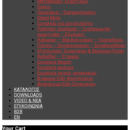
Μεταφορείς Ελαστικών
Γρύλοι
Γερανάκια – Σασμανόγρυλοι
Stand Moto
Εργαλεία για μοτοσικλέτα
Πρέσσες ρουλεμάν – Συσπειρωτές
αμορτισέρ – Εξωλκείς
Λαδιέρες – Βαλβολινιέρες – Γρασαδόροι
Πάγκοι – Εργαλειοφόροι – Εργαλειοθήκες
Εξοπλισμός Συνεργείου & Βουλκανιζατερ
Λεβιέδες – Σταυροί
Εργαλεία Χειρός
Εργαλεία φρένων
Εργαλεία χειρός συνεργείου
Διάφορα Είδη Φανοποιείου
Αναλώσιμα Είδη Συνεργείου
ΚΑΤΑΛΟΓΟΣ
DOWNLOADS
VIDEO & ΝΕΑ
ΕΠΙΚΟΙΝΩΝΙΑ
B2B
ΕΝ
Your Cart