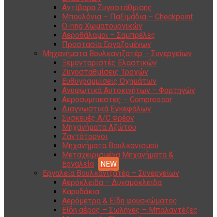
Αντίβαρα Ζυγοστάθμισης
Μπουλόνια – Παξιμάδια – Checkpoint
O-ring Χωματουργικών
Αεροθάλαμοι – Σαμπρέλες
Προστασία Εργαζομένων
Μηχανήματα Βουλκανιζατέρ – Συνεργείων
Ξεμονταριστές Ελαστικών
Ζυγοσταθμίσεις Τροχών
Ευθυγραμμίσεις Οχημάτων
Ανυψωτικά Αυτοκινήτων – Φορτηγών
Αεροσυμπιεστές – Compressor
Διαγνωστικά Εγκεφάλων
Συσκευές A/C Φρέον
Μηχανήματα Αζώτου
Ζαντότορνοι
Μηχανήματα Βουλκανισμού
Μεταχειρισμένα Μηχανήματα &
Εργαλεία
Εργαλεία Βουλκανιζατέρ – Συνεργείων
Αερόκλειδα – Δυναμόκλειδα
Καρυδάκια
Αερόμετρα & Είδη φουσκώματος
Είδη αέρος – Σωλήνες – Μπαλαντέζες