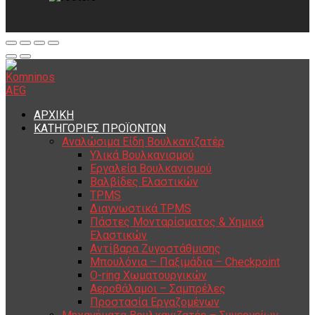
ΑΡΧΙΚΗ
ΚΑΤΗΓΟΡΙΕΣ ΠΡΟΪΟΝΤΩΝ
Αναλώσιμα Είδη Βουλκανιζατέρ
Υλικά Βουλκανισμού
Εργαλεία Βουλκανισμού
Βαλβίδες Ελαστικών
TPMS
Διαγνωστικά TPMS
Πάστες Μονταρίσματος & Χημικά
Ελαστικών
Αντίβαρα Ζυγοστάθμισης
Μπουλόνια – Παξιμάδια – Checkpoint
O-ring Χωματουργικών
Αεροθάλαμοι – Σαμπρέλες
Προστασία Εργαζομένων