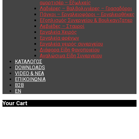
αμορτισέρ – Εξωλκείς
Λαδιέρες – Βαλβολινιέρες – Γρασαδόροι
Πάγκοι – Εργαλειοφόροι – Εργαλειοθήκες
Εξοπλισμός Συνεργείου & Βουλκανιζατερ
Λεβιέδες – Σταυροί
Εργαλεία Χειρός
Εργαλεία φρένων
Εργαλεία χειρός συνεργείου
Διάφορα Είδη Φανοποιείου
Αναλώσιμα Είδη Συνεργείου
ΚΑΤΑΛΟΓΟΣ
DOWNLOADS
VIDEO & ΝΕΑ
ΕΠΙΚΟΙΝΩΝΙΑ
B2B
ΕΝ
Your Cart