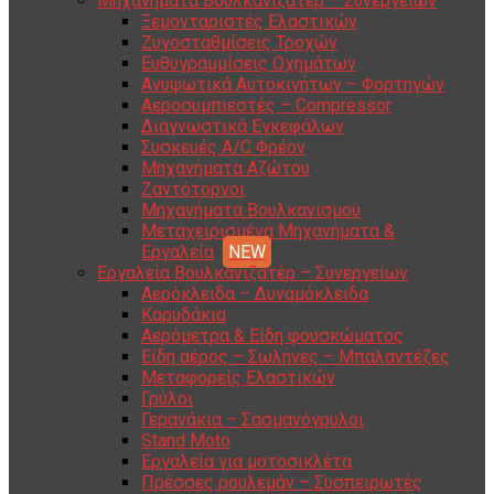
Μηχανήματα Βουλκανιζατέρ – Συνεργείων
Ξεμονταριστές Ελαστικών
Ζυγοσταθμίσεις Τροχών
Ευθυγραμμίσεις Οχημάτων
Ανυψωτικά Αυτοκινήτων – Φορτηγών
Αεροσυμπιεστές – Compressor
Διαγνωστικά Εγκεφάλων
Συσκευές A/C Φρέον
Μηχανήματα Αζώτου
Ζαντότορνοι
Μηχανήματα Βουλκανισμού
Μεταχειρισμένα Μηχανήματα &
Εργαλεία
Εργαλεία Βουλκανιζατέρ – Συνεργείων
Αερόκλειδα – Δυναμόκλειδα
Καρυδάκια
Αερόμετρα & Είδη φουσκώματος
Είδη αέρος – Σωλήνες – Μπαλαντέζες
Μεταφορείς Ελαστικών
Γρύλοι
Γερανάκια – Σασμανόγρυλοι
Stand Moto
Εργαλεία για μοτοσικλέτα
Πρέσσες ρουλεμάν – Συσπειρωτές