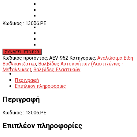
Πάγκοι – Εργαλειοφόροι – Εργαλειοθήκες
Εξοπλισμός Συνεργείου & Βουλκανιζατερ
Λεβιέδες – Σταυροί
Εργαλεία Χειρός
Κωδικός : 13006.PE
Εργαλεία φρένων
Εργαλεία χειρός συνεργείου
Διάφορα Είδη Φανοποιείου
Αναλώσιμα Είδη Συνεργείου
ΚΑΤΑΛΟΓΟΣ
DOWNLOADS
Κωδικός προϊόντος:
AEV-952
Κατηγορίες:
Αναλώσιμα Είδη
VIDEO & ΝΕΑ
Βουλκανιζατερ
,
Βαλβίδες Αυτοκινήτων (Λαστιχένιες -
ΕΠΙΚΟΙΝΩΝΙΑ
Μεταλλικές)
,
Βαλβίδες Ελαστικών
B2B
Περιγραφή
ΕΝ
Επιπλέον πληροφορίες
Περιγραφή
Κωδικός : 13006.PE
Επιπλέον πληροφορίες