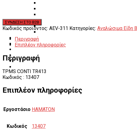
Λεβιέδες – Σταυροί
Εργαλεία Χειρός
Εργαλεία φρένων
Εργαλεία χειρός συνεργείου
Διάφορα Είδη Φανοποιείου
Κωδικός προϊόντος:
AEV-311
Κατηγορίες:
Αναλώσιμα Είδη 
Αναλώσιμα Είδη Συνεργείου
ΚΑΤΑΛΟΓΟΣ
Περιγραφή
DOWNLOADS
Επιπλέον πληροφορίες
VIDEO & ΝΕΑ
ΕΠΙΚΟΙΝΩΝΙΑ
Περιγραφή
B2B
ΕΝ
TPMS CONTI TR413
Κωδικός : 13407
Επιπλέον πληροφορίες
Εργοστάσιο
HAMATON
Κωδικός
13407