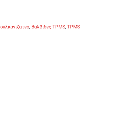
Βουλκανιζατερ
,
Βαλβίδες TPMS
,
TPMS