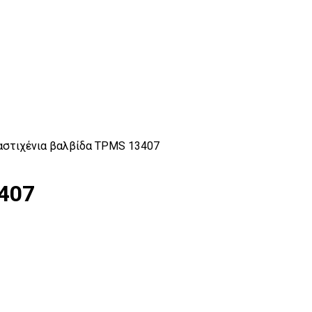
αστιχένια βαλβίδα TPMS 13407
407
Εξωλκείς