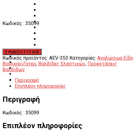
Πάγκοι – Εργαλειοφόροι – Εργαλειοθήκες
Εξοπλισμός Συνεργείου & Βουλκανιζατερ
Λεβιέδες – Σταυροί
Εργαλεία Χειρός
Κωδικός : 35099
Εργαλεία φρένων
Εργαλεία χειρός συνεργείου
Διάφορα Είδη Φανοποιείου
Αναλώσιμα Είδη Συνεργείου
ΚΑΤΑΛΟΓΟΣ
DOWNLOADS
Κωδικός προϊόντος:
AEV-353
Κατηγορίες:
Αναλώσιμα Είδη
VIDEO & ΝΕΑ
Βουλκανιζατερ
,
Βαλβίδες Ελαστικών
,
Προεκτάσεις
ΕΠΙΚΟΙΝΩΝΙΑ
Βαλβίδων
B2B
Περιγραφή
ΕΝ
Επιπλέον πληροφορίες
Περιγραφή
Κωδικός : 35099
Επιπλέον πληροφορίες