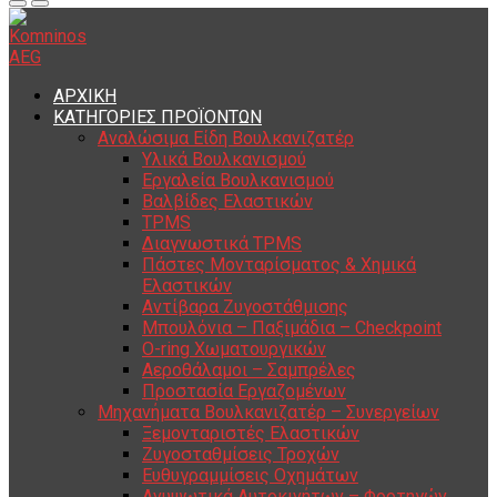
ΑΡΧΙΚΗ
ΚΑΤΗΓΟΡΙΕΣ ΠΡΟΪΟΝΤΩΝ
Αναλώσιμα Είδη Βουλκανιζατέρ
Υλικά Βουλκανισμού
Εργαλεία Βουλκανισμού
Βαλβίδες Ελαστικών
TPMS
Διαγνωστικά TPMS
Πάστες Μονταρίσματος & Χημικά
Ελαστικών
Αντίβαρα Ζυγοστάθμισης
Μπουλόνια – Παξιμάδια – Checkpoint
O-ring Χωματουργικών
Αεροθάλαμοι – Σαμπρέλες
Προστασία Εργαζομένων
Μηχανήματα Βουλκανιζατέρ – Συνεργείων
Ξεμονταριστές Ελαστικών
Ζυγοσταθμίσεις Τροχών
Ευθυγραμμίσεις Οχημάτων
Ανυψωτικά Αυτοκινήτων – Φορτηγών