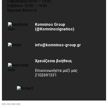
Παρασκευή 09:00 – 19:00
Σάββατο 10:00 – 14:00
Κυριακή Κλειστά
Komninos Group
(@KomninosIgnatios)
info@komninos-group.gr
Χρειάζεσαι βοήθεια;
Επικοινωνήστε μαζί μας
2102691331