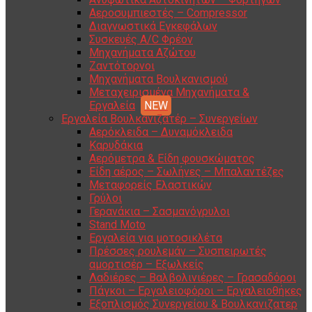
Αεροσυμπιεστές – Compressor
Διαγνωστικά Εγκεφάλων
Συσκευές A/C Φρέον
Μηχανήματα Αζώτου
Ζαντότορνοι
Μηχανήματα Βουλκανισμού
Μεταχειρισμένα Μηχανήματα &
Εργαλεία
Εργαλεία Βουλκανιζατέρ – Συνεργείων
Αερόκλειδα – Δυναμόκλειδα
Καρυδάκια
Αερόμετρα & Είδη φουσκώματος
Είδη αέρος – Σωλήνες – Μπαλαντέζες
Μεταφορείς Ελαστικών
Γρύλοι
Γερανάκια – Σασμανόγρυλοι
Stand Moto
Εργαλεία για μοτοσικλέτα
Πρέσσες ρουλεμάν – Συσπειρωτές
αμορτισέρ – Εξωλκείς
Λαδιέρες – Βαλβολινιέρες – Γρασαδόροι
Πάγκοι – Εργαλειοφόροι – Εργαλειοθήκες
Εξοπλισμός Συνεργείου & Βουλκανιζατερ