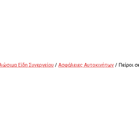
λώσιμα Είδη Συνεργείου
/
Ασφάλειες Αυτοκινήτων
/ Πείροι σ
Εξωλκείς