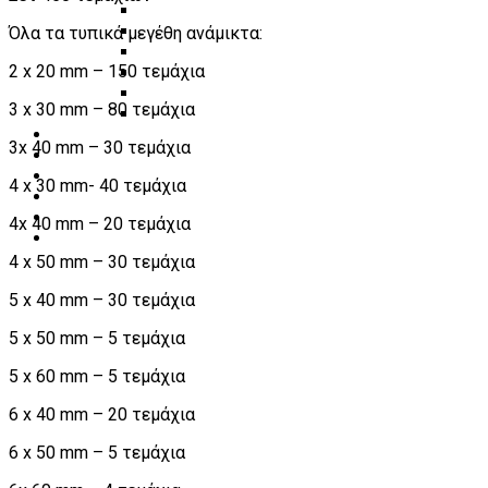
Λεβιέδες – Σταυροί
Όλα τα τυπικά μεγέθη ανάμικτα:
Εργαλεία Χειρός
Εργαλεία φρένων
2 x 20 mm – 150 τεμάχια
Εργαλεία χειρός συνεργείου
Διάφορα Είδη Φανοποιείου
3 x 30 mm – 80 τεμάχια
Αναλώσιμα Είδη Συνεργείου
ΚΑΤΑΛΟΓΟΣ
3x 40 mm – 30 τεμάχια
DOWNLOADS
VIDEO & ΝΕΑ
4 x 30 mm- 40 τεμάχια
ΕΠΙΚΟΙΝΩΝΙΑ
B2B
4x 40 mm – 20 τεμάχια
ΕΝ
4 x 50 mm – 30 τεμάχια
5 x 40 mm – 30 τεμάχια
5 x 50 mm – 5 τεμάχια
5 x 60 mm – 5 τεμάχια
6 x 40 mm – 20 τεμάχια
6 x 50 mm – 5 τεμάχια