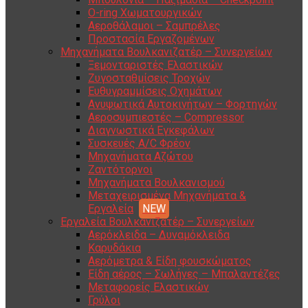
O-ring Χωματουργικών
Αεροθάλαμοι – Σαμπρέλες
Προστασία Εργαζομένων
Μηχανήματα Βουλκανιζατέρ – Συνεργείων
Ξεμονταριστές Ελαστικών
Ζυγοσταθμίσεις Τροχών
Ευθυγραμμίσεις Οχημάτων
Ανυψωτικά Αυτοκινήτων – Φορτηγών
Αεροσυμπιεστές – Compressor
Διαγνωστικά Εγκεφάλων
Συσκευές A/C Φρέον
Μηχανήματα Αζώτου
Ζαντότορνοι
Μηχανήματα Βουλκανισμού
Μεταχειρισμένα Μηχανήματα &
Εργαλεία
Εργαλεία Βουλκανιζατέρ – Συνεργείων
Αερόκλειδα – Δυναμόκλειδα
Καρυδάκια
Αερόμετρα & Είδη φουσκώματος
Είδη αέρος – Σωλήνες – Μπαλαντέζες
Μεταφορείς Ελαστικών
Γρύλοι