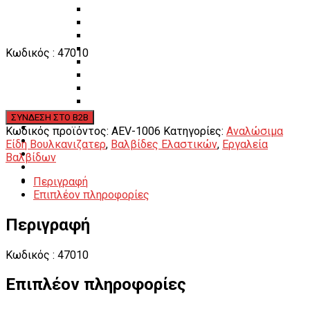
Πάγκοι – Εργαλειοφόροι – Εργαλειοθήκες
Εξοπλισμός Συνεργείου & Βουλκανιζατερ
Λεβιέδες – Σταυροί
Εργαλεία Χειρός
Κωδικός : 47010
Εργαλεία φρένων
Εργαλεία χειρός συνεργείου
Διάφορα Είδη Φανοποιείου
Αναλώσιμα Είδη Συνεργείου
ΚΑΤΑΛΟΓΟΣ
DOWNLOADS
Κωδικός προϊόντος:
AEV-1006
Κατηγορίες:
Αναλώσιμα
VIDEO & ΝΕΑ
Είδη Βουλκανιζατερ
,
Βαλβίδες Ελαστικών
,
Εργαλεία
ΕΠΙΚΟΙΝΩΝΙΑ
Βαλβίδων
B2B
Περιγραφή
ΕΝ
Επιπλέον πληροφορίες
Περιγραφή
Κωδικός : 47010
Επιπλέον πληροφορίες