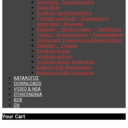
Γερανάκια – Σασμανόγρυλοι
Stand Moto
Εργαλεία για μοτοσικλέτα
Πρέσσες ρουλεμάν – Συσπειρωτές
αμορτισέρ – Εξωλκείς
Λαδιέρες – Βαλβολινιέρες – Γρασαδόροι
Πάγκοι – Εργαλειοφόροι – Εργαλειοθήκες
Εξοπλισμός Συνεργείου & Βουλκανιζατερ
Λεβιέδες – Σταυροί
Εργαλεία Χειρός
Εργαλεία φρένων
Εργαλεία χειρός συνεργείου
Διάφορα Είδη Φανοποιείου
Αναλώσιμα Είδη Συνεργείου
ΚΑΤΑΛΟΓΟΣ
DOWNLOADS
VIDEO & ΝΕΑ
ΕΠΙΚΟΙΝΩΝΙΑ
B2B
ΕΝ
Your Cart