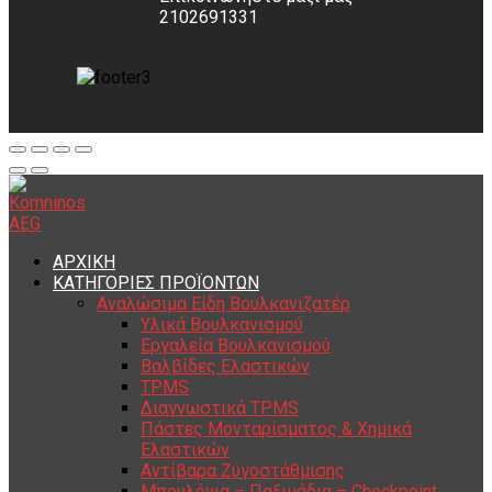
2102691331
ΑΡΧΙΚΗ
ΚΑΤΗΓΟΡΙΕΣ ΠΡΟΪΟΝΤΩΝ
Αναλώσιμα Είδη Βουλκανιζατέρ
Υλικά Βουλκανισμού
Εργαλεία Βουλκανισμού
Βαλβίδες Ελαστικών
TPMS
Διαγνωστικά TPMS
Πάστες Μονταρίσματος & Χημικά
Ελαστικών
Αντίβαρα Ζυγοστάθμισης
Μπουλόνια – Παξιμάδια – Checkpoint