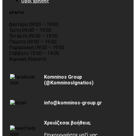
Όροι χρήσης
ΩΡΑΡΙΟ
Δευτέρα 09:00 – 19:00
Τρίτη 09:00 – 19:00
Τετάρτη 09:00 – 19:00
Πέμπτη 09:00 – 19:00
Παρασκευή 09:00 – 19:00
Σάββατο 10:00 – 14:00
Κυριακή Κλειστά
Komninos Group
(@KomninosIgnatios)
info@komninos-group.gr
Χρειάζεσαι βοήθεια;
Επικοινωνήστε μαζί μας