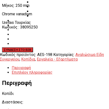
Εργαλεία φρένων
Μήκος: 250 mm
Εργαλεία χειρός συνεργείου
Διάφορα Είδη Φανοποιείου
Chrome vanadium
Αναλώσιμα Είδη Συνεργείου
ΚΑΤΑΛΟΓΟΣ
Izeltas Τουρκίας
DOWNLOADS
Κωδικός : 38095250
VIDEO & ΝΕΑ
ΕΠΙΚΟΙΝΩΝΙΑ
B2B
ΕΝ
Κωδικός προϊόντος:
AES-198
Κατηγορίες:
Αναλώσιμα Είδη
Συνεργείου
,
Κοπίδια
,
Εργαλεία - Εξαρτήματα
Περιγραφή
Επιπλέον πληροφορίες
Περιγραφή
Κοπίδι
Διαστάσεις: