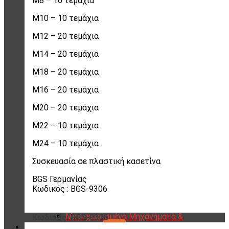
M8 – 10 τεμάχια
Εργαλεία Βουλκανισμού
Βαλβίδες Ελαστικών
M10 – 10 τεμάχια
TPMS
Διαγνωστικά TPMS
M12 – 20 τεμάχια
Πάστες Μονταρίσματος & Χημικά
Ελαστικών
M14 – 20 τεμάχια
Αντίβαρα Ζυγοστάθμισης
Μπουλόνια – Παξιμάδια – Checkpoint
M18 – 20 τεμάχια
O-ring Χωματουργικών
M16 – 20 τεμάχια
Αεροθάλαμοι – Σαμπρέλες
Προστασία Εργαζομένων
M20 – 20 τεμάχια
Μηχανήματα Βουλκανιζατέρ – Συνεργείων
Ξεμονταριστές Ελαστικών
M22 – 10 τεμάχια
Ζυγοσταθμίσεις Τροχών
Ευθυγραμμίσεις Οχημάτων
M24 – 10 τεμάχια
Ανυψωτικά Αυτοκινήτων – Φορτηγών
Αεροσυμπιεστές – Compressor
Συσκευασία σε πλαστική κασετίνα
Διαγνωστικά Εγκεφάλων
Συσκευές A/C Φρέον
BGS Γερμανίας
Μηχανήματα Αζώτου
Κωδικός : BGS-9306
Ζαντότορνοι
Μηχανήματα Βουλκανισμού
Μεταχειρισμένα Μηχανήματα &
Κωδικός: BGS-9306
Εργαλεία