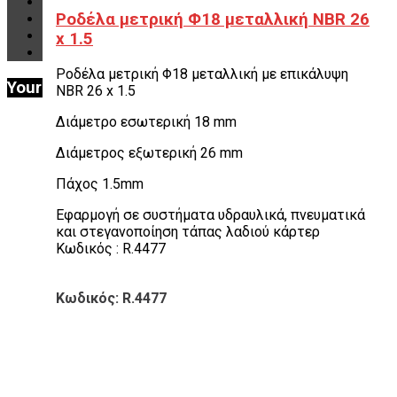
VIDEO & ΝΕΑ
Ροδέλα μετρική Φ18 μεταλλική NBR 26
ΕΠΙΚΟΙΝΩΝΙΑ
B2B
x 1.5
ΕΝ
Ροδέλα μετρική Φ18 μεταλλική με επικάλυψη
Your Cart
NBR 26 x 1.5
Διάμετρο εσωτερική 18 mm
Διάμετρος εξωτερική 26 mm
Πάχος 1.5mm
Εφαρμογή σε συστήματα υδραυλικά, πνευματικά
και στεγανοποίηση τάπας λαδιού κάρτερ
Κωδικός : R.4477
Κωδικός: R.4477