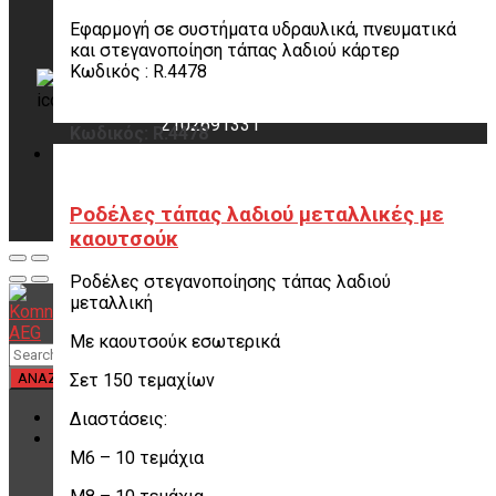
Εφαρμογή σε συστήματα υδραυλικά, πνευματικά
και στεγανοποίηση τάπας λαδιού κάρτερ
Χρειάζεσαι βοήθεια;
Κωδικός : R.4478
Επικοινωνήστε μαζί μας
2102691331
Κωδικός: R.4478
Ροδέλες τάπας λαδιού μεταλλικές με
καουτσούκ
Ροδέλες στεγανοποίησης τάπας λαδιού
μεταλλική
Με καουτσούκ εσωτερικά
Σετ 150 τεμαχίων
ΑΡΧΙΚΗ
Διαστάσεις:
ΚΑΤΗΓΟΡΙΕΣ ΠΡΟΪΟΝΤΩΝ
M6 – 10 τεμάχια
Αναλώσιμα Είδη Βουλκανιζατέρ
Υλικά Βουλκανισμού