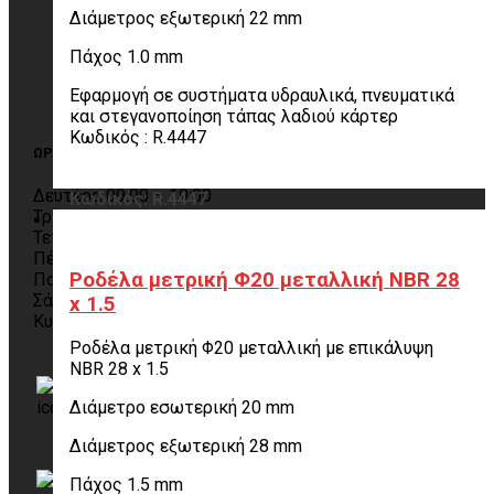
Διάμετρος εξωτερική 22 mm
Τρόποι αποστολής
Τρόποι πληρωμής
Πάχος 1.0 mm
Πολιτική επιστροφών
Παραλαβή από το κατάστημα
Εφαρμογή σε συστήματα υδραυλικά, πνευματικά
Όροι χρήσης
και στεγανοποίηση τάπας λαδιού κάρτερ
Κωδικός : R.4447
ΩΡΑΡΙΟ
Δευτέρα 09:00 – 19:00
Κωδικός: R.4447
Τρίτη 09:00 – 19:00
Τετάρτη 09:00 – 19:00
Πέμπτη 09:00 – 19:00
Ροδέλα μετρική Φ20 μεταλλική NBR 28
Παρασκευή 09:00 – 19:00
Σάββατο 10:00 – 14:00
x 1.5
Κυριακή Κλειστά
Ροδέλα μετρική Φ20 μεταλλική με επικάλυψη
NBR 28 x 1.5
Komninos Group
Διάμετρο εσωτερική 20 mm
(@KomninosIgnatios)
Διάμετρος εξωτερική 28 mm
info@komninos-group.gr
Πάχος 1.5 mm