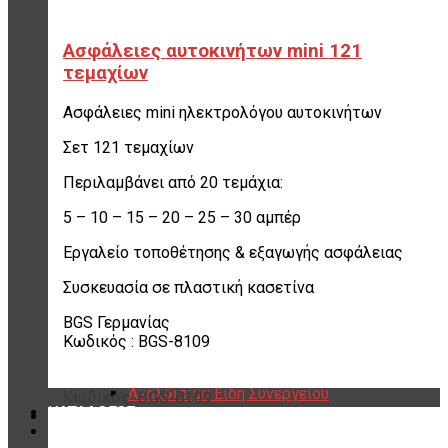
Εργαλεία Βουλκανιζατέρ – Συνεργείων
Αερόκλειδα – Δυναμόκλειδα
Ασφάλειες αυτοκινήτων mini 121
Καρυδάκια
Αερόμετρα & Είδη φουσκώματος
τεμαχίων
Είδη αέρος – Σωλήνες – Μπαλαντέζες
Μεταφορείς Ελαστικών
Ασφάλειες mini ηλεκτρολόγου αυτοκινήτων
Γρύλοι
Γερανάκια – Σασμανόγρυλοι
Σετ 121 τεμαχίων
Stand Moto
Περιλαμβάνει από 20 τεμάχια:
Εργαλεία για μοτοσικλέτα
Πρέσσες ρουλεμάν – Συσπειρωτές
5 – 10 – 15 – 20 – 25 – 30 αμπέρ
αμορτισέρ – Εξωλκείς
Λαδιέρες – Βαλβολινιέρες – Γρασαδόροι
Εργαλείο τοποθέτησης & εξαγωγής ασφάλειας
Πάγκοι – Εργαλειοφόροι – Εργαλειοθήκες
Εξοπλισμός Συνεργείου & Βουλκανιζατερ
Συσκευασία σε πλαστική κασετίνα
Λεβιέδες – Σταυροί
Εργαλεία Χειρός
BGS Γερμανίας
Εργαλεία φρένων
Κωδικός : BGS-8109
Εργαλεία χειρός συνεργείου
Διάφορα Είδη Φανοποιείου
Αναλώσιμα Είδη Συνεργείου
Κωδικός: BGS-8109
ΚΑΤΑΛΟΓΟΣ
DOWNLOADS