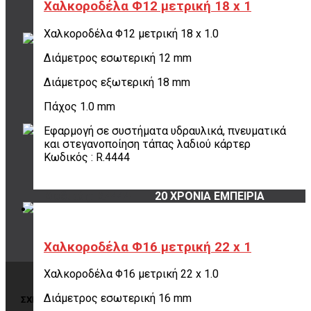
Χαλκοροδέλα Φ12 μετρική 18 x 1
ΤΡΟΠΟΙ ΠΛΗΡΩΜΗΣ
Χαλκοροδέλα Φ12 μετρική 18 x 1.0
όλες οι επιλογές
για να διαλέξεις
Διάμετρος εσωτερική 12 mm
ποια σου ταιριάζει
Διάμετρος εξωτερική 18 mm
Πάχος 1.0 mm
ΠΟΥ ΕΙΜΑΣΤΕ
Εφαρμογή σε συστήματα υδραυλικά, πνευματικά
Σουρή 20,
και στεγανοποίηση τάπας λαδιού κάρτερ
Περιστέρι, 12131
Κωδικός : R.4444
Κωδικός: R.4444
20 ΧΡΟΝΙΑ ΕΜΠΕΙΡΙΑ
Εμπιστέψου μας!
Χαλκοροδέλα Φ16 μετρική 22 x 1
Χαλκοροδέλα Φ16 μετρική 22 x 1.0
Διάμετρος εσωτερική 16 mm
ΣΧΕΤΙΚΑ ΜΕ ΤΗΝ ΠΑΡΑΓΓΕΛΙΑ