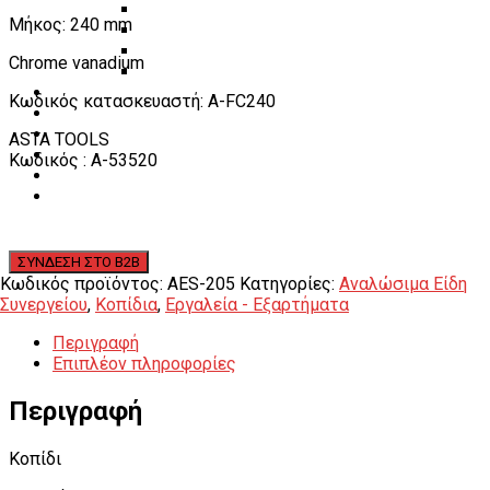
Εργαλεία φρένων
Μήκος: 240 mm
Εργαλεία χειρός συνεργείου
Διάφορα Είδη Φανοποιείου
Chrome vanadium
Αναλώσιμα Είδη Συνεργείου
ΚΑΤΑΛΟΓΟΣ
Κωδικός κατασκευαστή: A-FC240
DOWNLOADS
VIDEO & ΝΕΑ
ASTA TOOLS
ΕΠΙΚΟΙΝΩΝΙΑ
Κωδικός : A-53520
B2B
ΕΝ
Κωδικός προϊόντος:
AES-205
Κατηγορίες:
Αναλώσιμα Είδη
Συνεργείου
,
Κοπίδια
,
Εργαλεία - Εξαρτήματα
Περιγραφή
Επιπλέον πληροφορίες
Περιγραφή
Κοπίδι