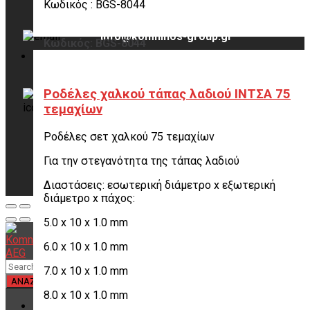
Κωδικός : BGS-8044
info@komninos-group.gr
Κωδικός: BGS-8044
Χρειάζεσαι βοήθεια;
Ροδέλες χαλκού τάπας λαδιού ΙΝΤΣΑ 75
τεμαχίων
Επικοινωνήστε μαζί μας
2102691331
Ροδέλες σετ χαλκού 75 τεμαχίων
Για την στεγανότητα της τάπας λαδιού
Διαστάσεις: εσωτερική διάμετρο x εξωτερική
διάμετρο x πάχος:
5.0 x 10 x 1.0 mm
6.0 x 10 x 1.0 mm
7.0 x 10 x 1.0 mm
8.0 x 10 x 1.0 mm
ΑΡΧΙΚΗ