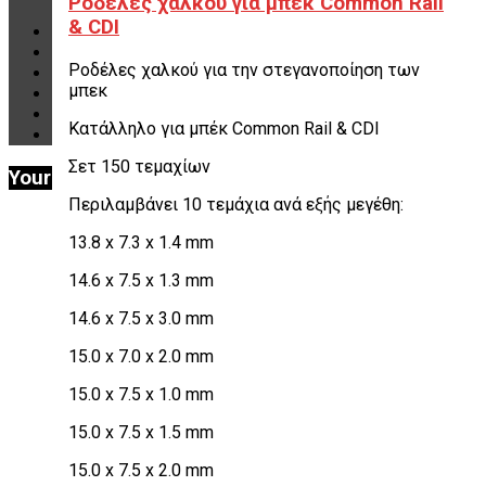
Ροδέλες χαλκού για μπεκ Common Rail
Αναλώσιμα Είδη Συνεργείου
& CDI
ΚΑΤΑΛΟΓΟΣ
DOWNLOADS
Ροδέλες χαλκού για την στεγανοποίηση των
VIDEO & ΝΕΑ
μπεκ
ΕΠΙΚΟΙΝΩΝΙΑ
B2B
Κατάλληλο για μπέκ Common Rail & CDI
ΕΝ
Σετ 150 τεμαχίων
Your Cart
Περιλαμβάνει 10 τεμάχια ανά εξής μεγέθη:
13.8 x 7.3 x 1.4 mm
14.6 x 7.5 x 1.3 mm
14.6 x 7.5 x 3.0 mm
15.0 x 7.0 x 2.0 mm
15.0 x 7.5 x 1.0 mm
15.0 x 7.5 x 1.5 mm
15.0 x 7.5 x 2.0 mm