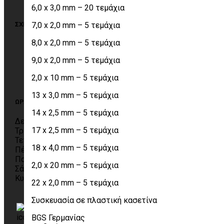
6,0 x 3,0 mm – 20 τεμάχια
7,0 x 2,0 mm – 5 τεμάχια
ΣΧΕΤΙΚΑ ΜΕ ΤΗΝ ΠΑΡΑΓΓΕΛΙΑ
8,0 x 2,0 mm – 5 τεμάχια
Τρόποι αποστολής
Τρόποι πληρωμής
9,0 x 2,0 mm – 5 τεμάχια
Πολιτική επιστροφών
Παραλαβή από το κατάστημα
2,0 x 10 mm – 5 τεμάχια
Όροι χρήσης
13 x 3,0 mm – 5 τεμάχια
ΩΡΑΡΙΟ
14 x 2,5 mm – 5 τεμάχια
Δευτέρα 09:00 – 19:00
17 x 2,5 mm – 5 τεμάχια
Τρίτη 09:00 – 19:00
Τετάρτη 09:00 – 19:00
18 x 4,0 mm – 5 τεμάχια
Πέμπτη 09:00 – 19:00
Παρασκευή 09:00 – 19:00
2,0 x 20 mm – 5 τεμάχια
Σάββατο 10:00 – 14:00
Κυριακή Κλειστά
22 x 2,0 mm – 5 τεμάχια
Συσκευασία σε πλαστική κασετίνα
Komninos Group
(@KomninosIgnatios)
BGS Γερμανίας