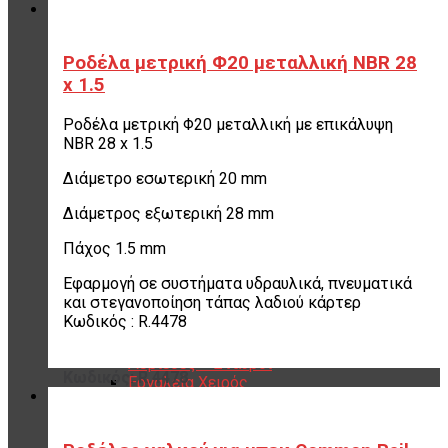
Ζαντότορνοι
Μηχανήματα Βουλκανισμού
Μεταχειρισμένα Μηχανήματα &
Εργαλεία
Ροδέλα μετρική Φ20 μεταλλική NBR 28
Εργαλεία Βουλκανιζατέρ – Συνεργείων
x 1.5
Αερόκλειδα – Δυναμόκλειδα
Καρυδάκια
Ροδέλα μετρική Φ20 μεταλλική με επικάλυψη
Αερόμετρα & Είδη φουσκώματος
NBR 28 x 1.5
Είδη αέρος – Σωλήνες – Μπαλαντέζες
Μεταφορείς Ελαστικών
Διάμετρο εσωτερική 20 mm
Γρύλοι
Γερανάκια – Σασμανόγρυλοι
Διάμετρος εξωτερική 28 mm
Stand Moto
Πάχος 1.5 mm
Εργαλεία για μοτοσικλέτα
Πρέσσες ρουλεμάν – Συσπειρωτές
Εφαρμογή σε συστήματα υδραυλικά, πνευματικά
αμορτισέρ – Εξωλκείς
και στεγανοποίηση τάπας λαδιού κάρτερ
Λαδιέρες – Βαλβολινιέρες – Γρασαδόροι
Κωδικός : R.4478
Πάγκοι – Εργαλειοφόροι – Εργαλειοθήκες
Εξοπλισμός Συνεργείου & Βουλκανιζατερ
Λεβιέδες – Σταυροί
Κωδικός: R.4478
Εργαλεία Χειρός
Εργαλεία φρένων
Εργαλεία χειρός συνεργείου
Διάφορα Είδη Φανοποιείου