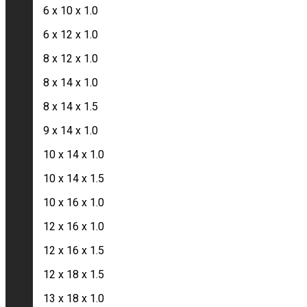
6 x 10 x 1.0
Komninos Group (@KomninosIgnatios)
6 x 12 x 1.0
8 x 12 x 1.0
info@komninos-group.gr
8 x 14 x 1.0
8 x 14 x 1.5
Χρειάζεσαι βοήθεια;
9 x 14 x 1.0
Επικοινωνήστε μαζί μας
10 x 14 x 1.0
2102691331
10 x 14 x 1.5
10 x 16 x 1.0
12 x 16 x 1.0
12 x 16 x 1.5
12 x 18 x 1.5
13 x 18 x 1.0