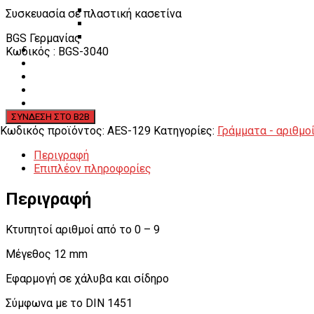
Εργαλεία χειρός συνεργείου
Συσκευασία σε πλαστική κασετίνα
Διάφορα Είδη Φανοποιείου
BGS Γερμανίας
Αναλώσιμα Είδη Συνεργείου
Κωδικός : BGS-3040
ΚΑΤΑΛΟΓΟΣ
DOWNLOADS
VIDEO & ΝΕΑ
ΕΠΙΚΟΙΝΩΝΙΑ
B2B
ΕΝ
Κωδικός προϊόντος:
AES-129
Κατηγορίες:
Γράμματα - αριθμο
Περιγραφή
Επιπλέον πληροφορίες
Περιγραφή
Κτυπητοί αριθμοί από το 0 – 9
Μέγεθος 12 mm
Εφαρμογή σε χάλυβα και σίδηρο
Σύμφωνα με το DIN 1451