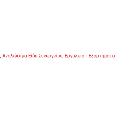
ί
,
Αναλώσιμα Είδη Συνεργείου
,
Εργαλεία - Εξαρτήματα