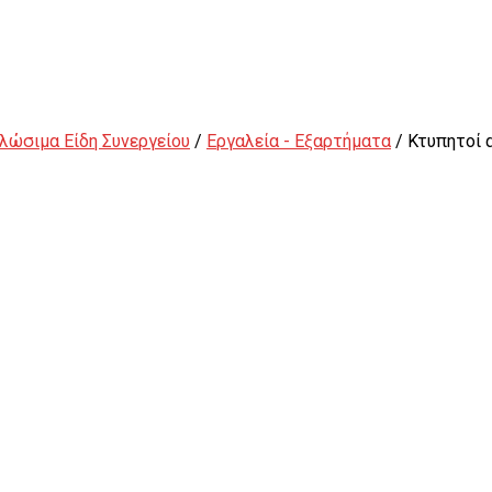
λώσιμα Είδη Συνεργείου
/
Εργαλεία - Εξαρτήματα
/ Κτυπητοί 
Εξωλκείς