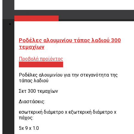
Εμπιστέψου μας!
Κωδικός: R.4452
Προβολή προϊόντος
ΣΧΕΤΙΚΑ ΜΕ ΤΗΝ ΠΑΡΑΓΓΕΛΙΑ
Ροδέλες αλουμινίου τάπας λαδιού 300
τεμαχίων
Τρόποι αποστολής
Τρόποι πληρωμής
Προβολή προϊόντος
Πολιτική επιστροφών
Προβολή προϊόντος
Παραλαβή από το κατάστημα
Όροι χρήσης
Ροδέλες αλουμινίου για την στεγανότητα της
τάπας λαδιού
ΩΡΑΡΙΟ
Σετ 300 τεμαχίων
Δευτέρα 09:00 – 19:00
Τρίτη 09:00 – 19:00
Διαστάσεις:
Τετάρτη 09:00 – 19:00
Πέμπτη 09:00 – 19:00
εσωτερική διάμετρο x εξωτερική διάμετρο x
Παρασκευή 09:00 – 19:00
πάχος:
Σάββατο 10:00 – 14:00
Κυριακή Κλειστά
5x 9 x 1.0