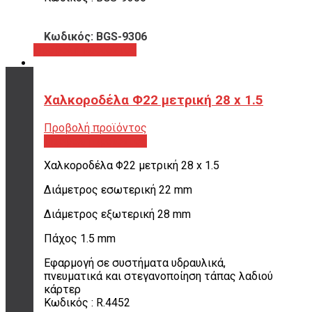
Κωδικός: BGS-9306
Προβολή προϊόντος
Χαλκοροδέλα Φ22 μετρική 28 x 1.5
ΤΡΟΠΟΙ ΠΛΗΡΩΜΗΣ
Προβολή προϊόντος
όλες οι επιλογές
Προβολή προϊόντος
για να διαλέξεις
ποια σου ταιριάζει
Χαλκοροδέλα Φ22 μετρική 28 x 1.5
Διάμετρος εσωτερική 22 mm
ΠΟΥ ΕΙΜΑΣΤΕ
Διάμετρος εξωτερική 28 mm
Σουρή 20,
Πάχος 1.5 mm
Περιστέρι, 12131
Εφαρμογή σε συστήματα υδραυλικά,
πνευματικά και στεγανοποίηση τάπας λαδιού
κάρτερ
20 ΧΡΟΝΙΑ ΕΜΠΕΙΡΙΑ
Κωδικός : R.4452