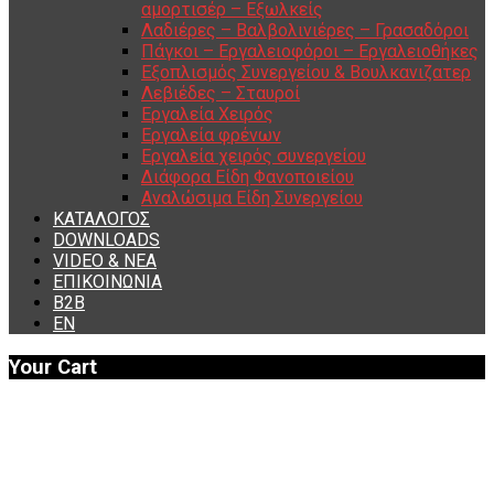
αμορτισέρ – Εξωλκείς
Λαδιέρες – Βαλβολινιέρες – Γρασαδόροι
Πάγκοι – Εργαλειοφόροι – Εργαλειοθήκες
Εξοπλισμός Συνεργείου & Βουλκανιζατερ
Λεβιέδες – Σταυροί
Εργαλεία Χειρός
Εργαλεία φρένων
Εργαλεία χειρός συνεργείου
Διάφορα Είδη Φανοποιείου
Αναλώσιμα Είδη Συνεργείου
ΚΑΤΑΛΟΓΟΣ
DOWNLOADS
VIDEO & ΝΕΑ
ΕΠΙΚΟΙΝΩΝΙΑ
B2B
ΕΝ
Your Cart