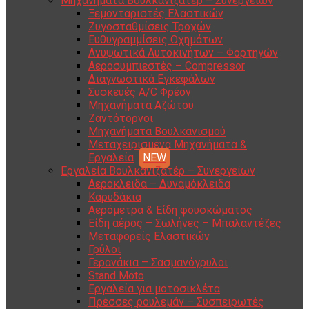
Μηχανήματα Βουλκανιζατέρ – Συνεργείων
Ξεμονταριστές Ελαστικών
Ζυγοσταθμίσεις Τροχών
Ευθυγραμμίσεις Οχημάτων
Ανυψωτικά Αυτοκινήτων – Φορτηγών
Αεροσυμπιεστές – Compressor
Διαγνωστικά Εγκεφάλων
Συσκευές A/C Φρέον
Μηχανήματα Αζώτου
Ζαντότορνοι
Μηχανήματα Βουλκανισμού
Μεταχειρισμένα Μηχανήματα &
Εργαλεία
Εργαλεία Βουλκανιζατέρ – Συνεργείων
Αερόκλειδα – Δυναμόκλειδα
Καρυδάκια
Αερόμετρα & Είδη φουσκώματος
Είδη αέρος – Σωλήνες – Μπαλαντέζες
Μεταφορείς Ελαστικών
Γρύλοι
Γερανάκια – Σασμανόγρυλοι
Stand Moto
Εργαλεία για μοτοσικλέτα
Πρέσσες ρουλεμάν – Συσπειρωτές