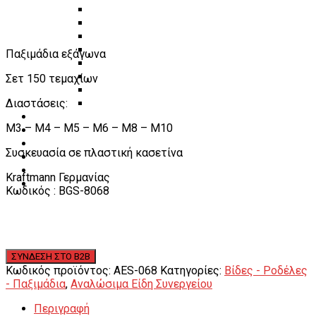
Πάγκοι – Εργαλειοφόροι – Εργαλειοθήκες
Εξοπλισμός Συνεργείου & Βουλκανιζατερ
Λεβιέδες – Σταυροί
Εργαλεία Χειρός
Παξιμάδια εξάγωνα
Εργαλεία φρένων
Εργαλεία χειρός συνεργείου
Σετ 150 τεμαχίων
Διάφορα Είδη Φανοποιείου
Διαστάσεις:
Αναλώσιμα Είδη Συνεργείου
ΚΑΤΑΛΟΓΟΣ
M3 – M4 – M5 – M6 – M8 – M10
DOWNLOADS
VIDEO & ΝΕΑ
Συσκευασία σε πλαστική κασετίνα
ΕΠΙΚΟΙΝΩΝΙΑ
B2B
Kraftmann Γερμανίας
ΕΝ
Κωδικός : BGS-8068
Κωδικός προϊόντος:
AES-068
Κατηγορίες:
Βίδες - Ροδέλες
- Παξιμάδια
,
Αναλώσιμα Είδη Συνεργείου
Περιγραφή