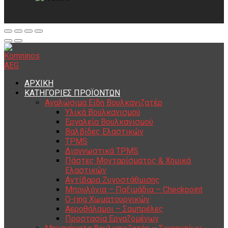
ΑΡΧΙΚΗ
ΚΑΤΗΓΟΡΙΕΣ ΠΡΟΪΟΝΤΩΝ
Αναλώσιμα Είδη Βουλκανιζατέρ
Υλικά Βουλκανισμού
Εργαλεία Βουλκανισμού
Βαλβίδες Ελαστικών
TPMS
Διαγνωστικά TPMS
Πάστες Μονταρίσματος & Χημικά
Ελαστικών
Αντίβαρα Ζυγοστάθμισης
Μπουλόνια – Παξιμάδια – Checkpoint
O-ring Χωματουργικών
Αεροθάλαμοι – Σαμπρέλες
Προστασία Εργαζομένων